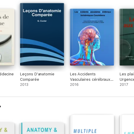
édecine
Leçons D'anatomie
Les Accidents
Les pla
Comparée
Vasculaires cérébraux
Urgenc
2013
Ischémiques
2016
2017
Carotidiens