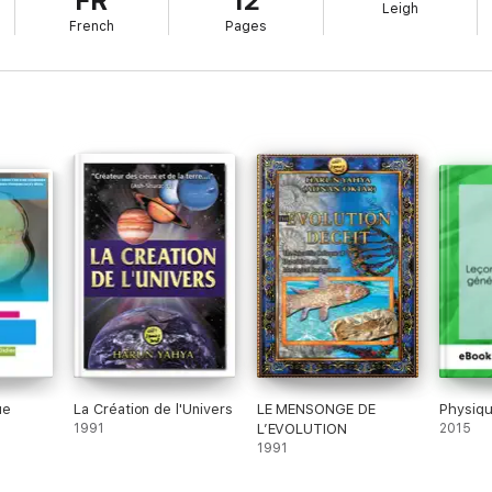
FR
12
Leigh
French
Pages
e livre est un outil indispensable pour maîtriser les concepts clés de l'
nt et commencez à apprendre à votre rythme !
ue
La Création de l'Univers
LE MENSONGE DE
Physiq
1991
L’EVOLUTION
2015
1991