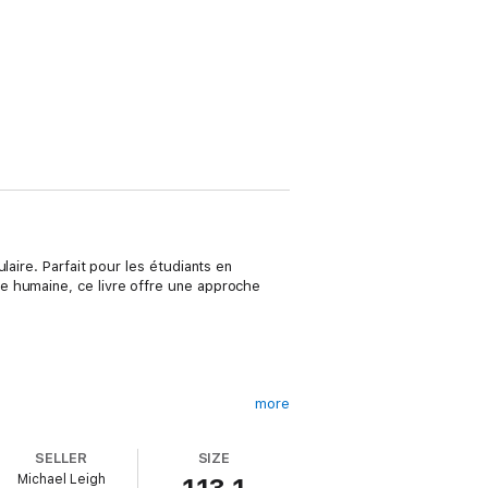
aire. Parfait pour les étudiants en
e humaine, ce livre offre une approche
more
de la circulation sanguine.
SELLER
SIZE
fraîchir leurs connaissances.
Michael Leigh