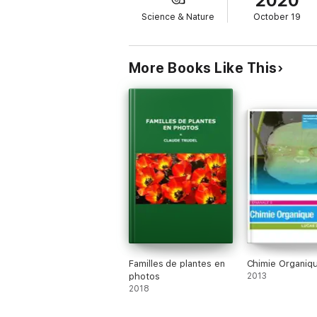
2020
Science & Nature
October 19
Que vous soyez un débutant ou un expert, c
cardiovasculaire. Téléchargez-le maintena
More Books Like This
Familles de plantes en
Chimie Organiq
photos
2013
2018