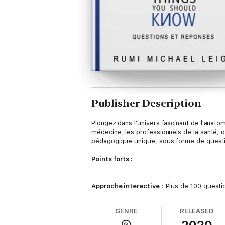
Publisher Description
Plongez dans l'univers fascinant de l'anato
médecine, les professionnels de la santé,
pédagogique unique, sous forme de questio
Points forts :
Approche interactive
: Plus de 100 questi
Contenu exhaustif
: Couvre tous les aspec
Format accessible
: Explications claires e
GENRE
RELEASED
Ressource pratique
: Parfait pour les étu
Mise à jour continue
: Contenu en ligne mi