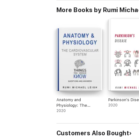
More Books by Rumi Michae
Anatomy and
Parkinson's Dis
Physiology: The
2020
Cardiovascular System
2020
Customers Also Bought