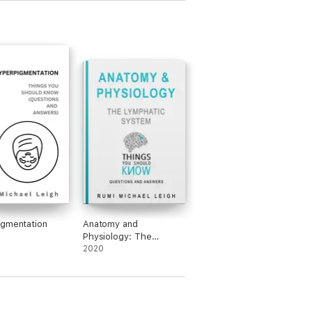
gmentation
Anatomy and
Physiology: The
Lymphatic System
2020