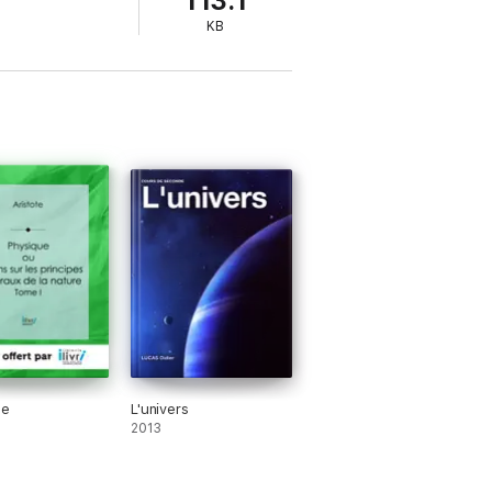
113.1
KB
anatomie et de la physiologie du système
ue
L'univers
2013