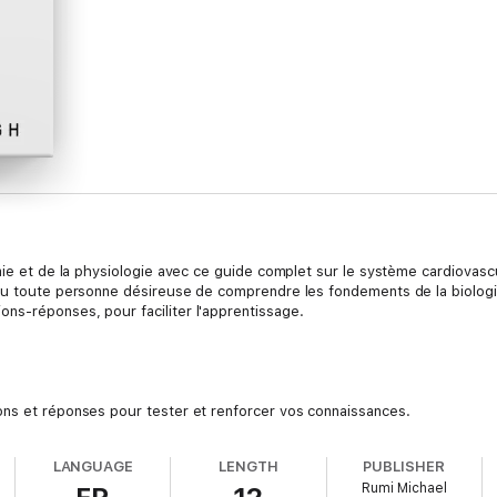
mie et de la physiologie avec ce guide complet sur le système cardiovascul
 ou toute personne désireuse de comprendre les fondements de la biologi
ns-réponses, pour faciliter l'apprentissage.
ons et réponses pour tester et renforcer vos connaissances.
ts du système cardiovasculaire, de la structure du cœur aux mécanismes 
t concises, idéales pour réviser rapidement et efficacement.
LANGUAGE
LENGTH
PUBLISHER
diants en préparation d'examens ou pour les professionnels cherchant à ra
Rumi Michael
s à jour pour rester au courant des dernières découvertes en médecine.