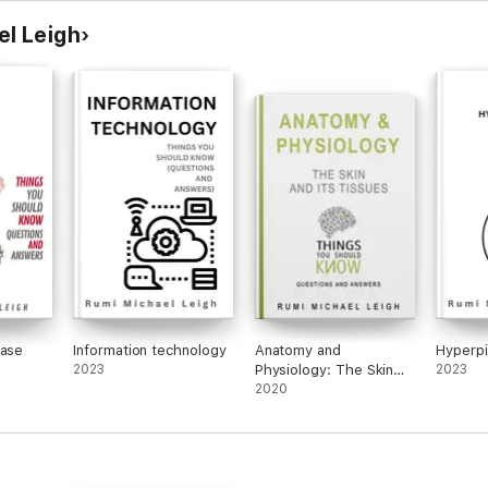
l Leigh
ease
Information technology
Anatomy and
Hyperpi
2023
Physiology: The Skin
2023
and Its Tissues
2020