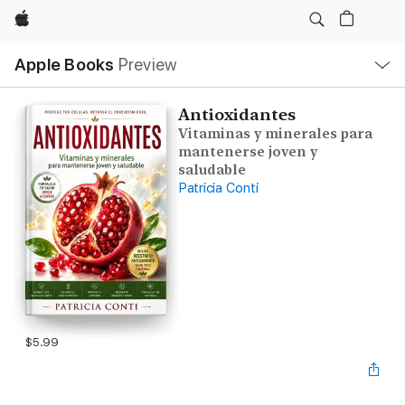
Apple
Local
Apple Books
Preview
Nav
Open
Menu
Antioxidantes
Vitaminas y minerales para
mantenerse joven y
saludable
Patricia Conti
$5.99