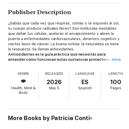
Publisher Description
¿Sabías que cada vez que respiras, comes o te exponés al sol,
tu cuerpo produce radicales libres? Son moléculas inestables
que dañan tus células, aceleran el envejecimiento y abren la
puerta a enfermedades cardiovasculares, deterioro cognitivo y
ciertos tipos de cáncer. La buena noticia: la naturaleza ya tiene
la respuesta. Se llaman antioxidantes.
Antioxidantes es la guía práctica que necesitás para
entender cómo funcionan estas sustancias protectoras,
more
cuáles son las más importantes, en qué alimentos las
encontrás y cuánto necesitás consumir cada día para que tu
GENRE
RELEASED
LANGUAGE
LENGTH
organismo esté verdaderamente protegido
.
A lo largo de sus capítulos vas a descubrir:
2026
ES
100
✔ Las vitaminas antioxidantes clave — E, A, C y todo el grupo B
Health, Mind &
May 5
Spanish
Pages
— con sus funciones, sus fuentes alimentarias y los síntomas
Body
que aparecen cuando faltan.
✔ Los minerales que tu cuerpo necesita — selenio, calcio,
hierro y zinc — con tablas claras de requerimientos diarios
según edad y situación.
✔ Otras sustancias protectoras — bioflavonoides, licopeno,
More Books by Patricia Conti
catequinas, coenzima Q, luteína y más — explicadas con
precisión y sin tecnicismos innecesarios.