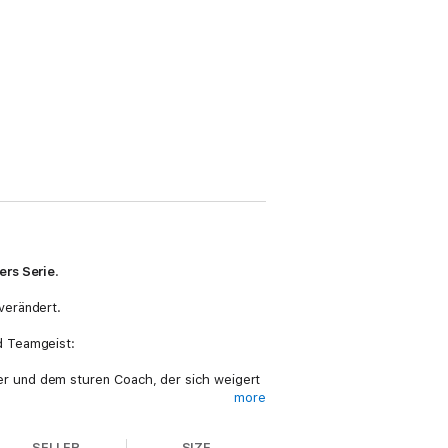
ers Serie
.
verändert.
d Teamgeist:
r und dem sturen Coach, der sich weigert
more
aus Rivalität etwas entsteht, das beide
SELLER
SIZE