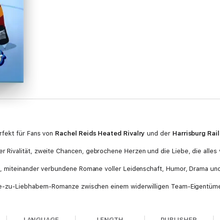
rfekt für Fans von
Rachel Reids Heated Rivalry
und der
Harrisburg Rail
ivalität, zweite Chancen, gebrochene Herzen und die Liebe, die alles 
e, miteinander verbundene Romane voller Leidenschaft, Humor, Drama un
de-zu-Liebhabern-Romanze zwischen einem widerwilligen Team-Eigentüme
nager und ein stolzer Latino-Hockeystar geraten ständig aneinander – bis 
LANGUAGE
LENGTH
PUBLISHER