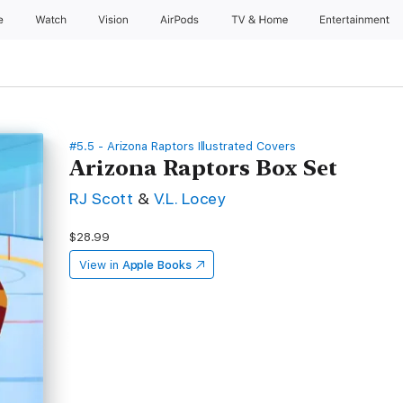
e
Watch
Vision
AirPods
TV & Home
Entertainment
#5.5 - Arizona Raptors Illustrated Covers
Arizona Raptors Box Set
RJ Scott
&
V.L. Locey
$28.99
View in
Apple Books