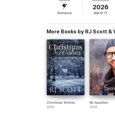
alles kosten könnte.
2026
Schatten und Licht
– Nach einem Unfall, d
Romance
March 12
nicht aufgibt, an ihn zu glauben.
Zucker und Eis
– Ein gefallener Goldjunge
More Books by RJ Scott & 
Schule und Rock
– Ein Rockstar-Goalie, ei
Christmas Wishes
Mr Sparkles
2020
2020