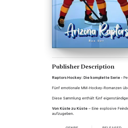
Publisher Description
Raptors Hockey: Die komplette Serie -
Pe
Fünf emotionale MM-Hockey-Romanzen über R
Diese Sammlung enthält fünf eigenständig
Von Küste zu Küste
– Eine explosive Fein
aufzugeben.
Über den Großen Teich
– Ein britischer Ma
GENRE
RELEASED