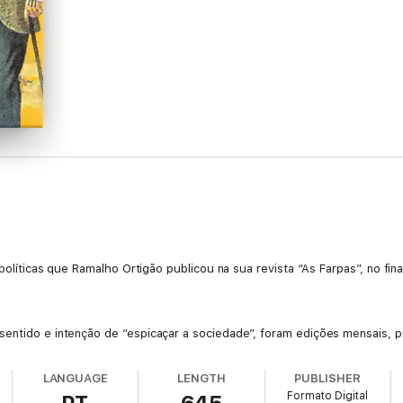
 políticas que Ramalho Ortigão publicou na sua revista “As Farpas”, no fin
sentido e intenção de “espicaçar a sociedade”, foram edições mensais, p
rós, quando tinham, respetivamente, 35 e 26 anos.
LANGUAGE
LENGTH
PUBLISHER
Formato Digital
 se realizou as chamadas “Conferências do Casino”, em 1871, nas quais