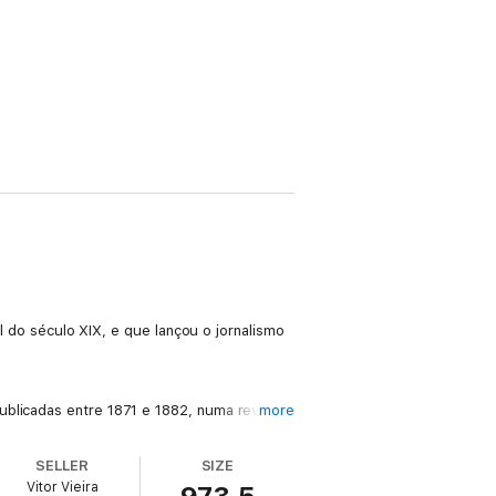
al do século XIX, e que lançou o jornalismo
ublicadas entre 1871 e 1882, numa revista
more
SELLER
SIZE
Vitor Vieira
 um grupo de jovens escritores e