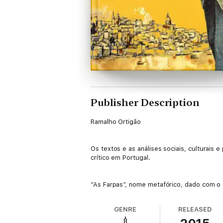
Publisher Description
Ramalho Ortigão
Os textos e as análises sociais, culturais e
crítico em Portugal.
“As Farpas”, nome metafórico, dado com o 
fundada por Ramalho Ortigão e Eça de Quei
GENRE
RELEASED
Foram iniciadas pelos no mesmo ano em que