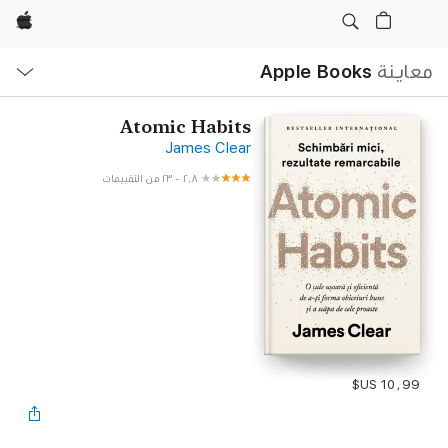
Apple
ا
معاينة
Apple Books
ا
Atomic Habits
James Clear
٢٫٨
-
٢٣ من التقييمات