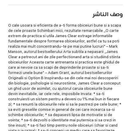
وصف الناشر
O cale usoara si eficienta de a-ti forma obiceiuri bune si a scapa
de cele proaste Schimbari mici, rezultate remarcabile „O carte
extrem de practica si utila James Clear extrage informatiile
fundamentale despre formarea obiceiurilor, astfel ca tu sa poti
realiza mai mult concentrandu-te pe mai putine lucruri" – Mark
Manson, autorul bestsellerului Arta subtila a nepasarii „James
Clear a petrecut ani de zile perfectionand arta si studiind stiinta
obiceiurilor Aceasta carte antrenanta si practica este ghidul de
care ai nevoie ca sa scapi de deprinderile proaste si sa-ti
formezi unele bune" – Adam Grant, autorul bestsellerurilor
Originalii si Option B Inspirandu-se din cele mai noi descoperiri
din biologie, psihologie si neurostiinte, James Clear a conceput
un ghid usor de asimilat, cu ajutorul caruia obiceiurile bune
devin inevitabile, iar cele rele, imposibile Invata: * sa-ti
construiesti un sistem pentru a deveni cu 1% mai bun in fiecare
zi; * sa renunti la obiceiurile rele si sa le pastrezi pe cele bune; *
sa eviti greselile comise in general de cei care incearca sa-si
schimbe obiceiurile; * sa depasesti lipsa de motivatie si de
vointa; * sa-ti dezvolti o identitate mai puternica si sa crezi in
tine insuti; * sa-ti faci timp pentru noile obiceiuri (chiar si cand
viata o ia razna); * sa-ti concepi un mediu care sa favorizeze