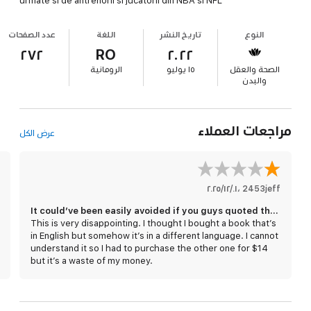
urmate si de antrenorii si jucatorii din NBA si NFL
النوع
تاريخ النشر
اللغة
عدد الصفحات
٢٧٢
RO
٢٠٢٢
الصحة والعقل
١٥ يوليو
الرومانية
والبدن
مراجعات العملاء
عرض الكل
2453jeff
،
٠١‏/١٢‏/٢٠٢٥
It could’ve been easily avoided if you guys quoted that it’s in a different language
This is very disappointing. I thought I bought a book that’s
in English but somehow it’s in a different language. I cannot
understand it so I had to purchase the other one for $14
but it’s a waste of my money.