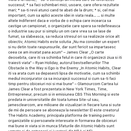
succesul; * sa faci schimbari mici, usoare, care ofera rezultate
mari; * sa-ti revii atunci cand te abati de la drum; * si, cel mai
important, cum sa aplici aceste idei in viata reala… … si multe
altele Indiferent daca e vorba de o echipa care incearca sa
castige un campionat, o organizatie care spera sa redefineasca
o industrie sau pur si simplu un om care vrea sa se lase de
fumat, sa slabeasca, sa reduca stresul ori sa realizeze orice alt
obiectiv, Atomic Habits este solutia „Nu ma consider un expert
si nu detin toate raspunsurile, dar sunt fericit sa impartasesc
ceea ce am invatat pana acum" – James Clear „O carte
deosebita, care iti va schimba felul in care iti organizezi ziua si iti
traiesti viata" – Ryan Holiday, autorul bestsellerurilor The
Obstacle is the Way si Ego is the Enemy „In Atomic Habits, Clear
iti va arata cum sa depasesti lipsa de motivatie, cum sa schimbi
mediul inconjurator ca sa incurajezi succesul si cum sa-ti faci
timp pentru obiceiuri noi si mai bune" – Glamourcom Cartea lui
James Clear a fost prezentata in New York Times, Time,
Entrepreneur, precum si in emisiunea CBS This Morning si este
predata in universitatile din toata lumea Site-ul sau,
jamesclearcom, are milioane de vizualizari in fiecare luna si sute
de mii de persoare se aboneaza la newsletter El este creatorul
The Habits Academy, principala platforma de training pentru
organizatiile si persoanele interesate in formarea de obiceiuri
mai bune in viata si in munca Sfaturile din Atomic Habits sunt