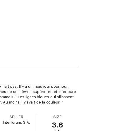
aît pas. Il y a un mois jour pour jour,
gnes de ses lèvres supérieure et inférieure
 comme lui. Les lignes bleues qui sillonnent
Au moins il y avait de la couleur. "
SELLER
SIZE
Interforum, S.A.
3.6