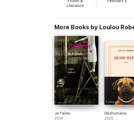
Fiction &
February 4
Literature
More Books by Loulou Rob
Je l'aime
Déshumaine
2019
2025