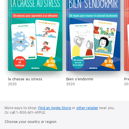
la chasse au stress
Bien s'endormir
Pr
2020
2020
20
More ways to shop:
Find an Apple Store
or
other retailer
near you.
Or call 1-800-MY-APPLE.
Choose your country or region