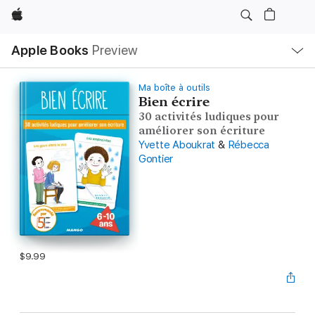
Apple
Local
Apple Books
Preview
Nav
Open
Menu
Ma boîte à outils
Bien écrire
30 activités ludiques pour
améliorer son écriture
Yvette Aboukrat
&
Rébecca
Gontier
$9.99