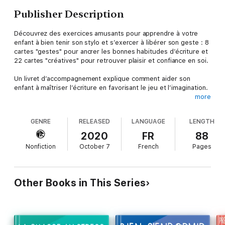
Publisher Description
Découvrez des exercices amusants pour apprendre à votre
enfant à bien tenir son stylo et s’exercer à libérer son geste : 8
cartes "gestes" pour ancrer les bonnes habitudes d’écriture et
22 cartes "créatives" pour retrouver plaisir et confiance en soi.
Un livret d’accompagnement explique comment aider son
enfant à maîtriser l’écriture en favorisant le jeu et l’imagination.
more
Le contenu est approuvé et recommandé par l’association de
graphopédagogues 5E.
GENRE
RELEASED
LANGUAGE
LENGTH
+ 8 vidéos pour bien comprendre les exercices et du matériel à
2020
FR
88
télécharger.
Nonfiction
October 7
French
Pages
Other Books in This Series