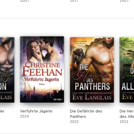
2007
2011
2007
der
Verführte Jägerin
Die Gefährtin des
Die Her
2024
Panthers
des All
2022
2022