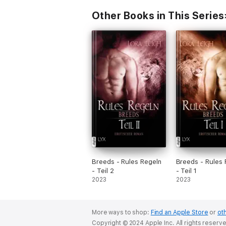
Other Books in This Series
Breeds - Rules Regeln
Breeds - Rules 
- Teil 2
- Teil 1
2023
2023
More ways to shop:
Find an Apple Store
or
oth
Copyright © 2024 Apple Inc. All rights reserv