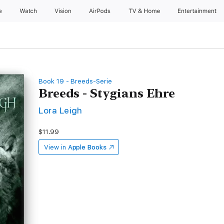
e
Watch
Vision
AirPods
TV & Home
Entertainment
Book 19 - Breeds-Serie
Breeds - Stygians Ehre
Lora Leigh
$11.99
View in
Apple Books