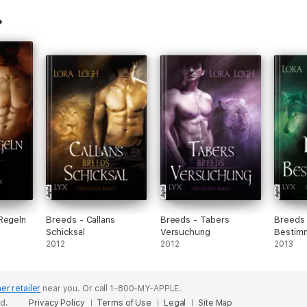
Regeln
Breeds - Callans
Breeds - Tabers
Breeds
Schicksal
Versuchung
Bestim
2012
2012
2013
er retailer
near you.
Or call 1-800-MY-APPLE.
ed.
Privacy Policy
Terms of Use
Legal
Site Map