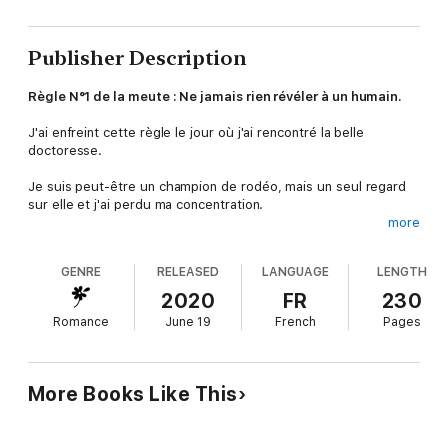
Publisher Description
Règle N°1 de la meute : Ne jamais rien révéler à un humain.
J'ai enfreint cette règle le jour où j'ai rencontré la belle
doctoresse.
Je suis peut-être un champion de rodéo, mais un seul regard
sur elle et j'ai perdu ma concentration.
more
Le taureau m'a éjecté et m'a encorné, et maintenant la belle
femelle est après moi.
GENRE
RELEASED
LANGUAGE
LENGTH
Quand j'ai guéri en quelques heures, elle a su que quelque
2020
FR
230
chose clochait.
Romance
June 19
French
Pages
Mon alpha m'a dit de la surveiller.
Aucun problème. Je la surveillerai comme il se doit. De
très
More Books Like This
près.
Je vais m'accrocher à elle comme de la Superglue.