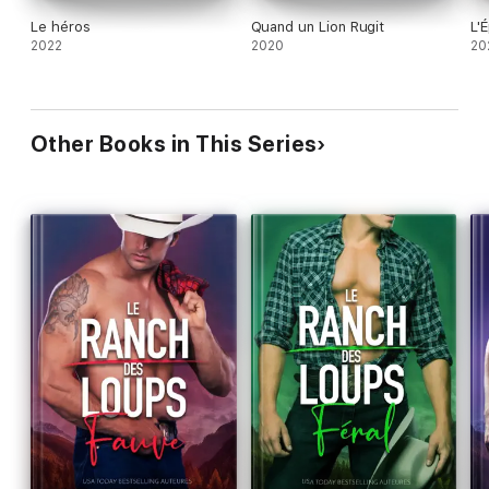
Le héros
Quand un Lion Rugit
L'
2022
2020
20
Other Books in This Series