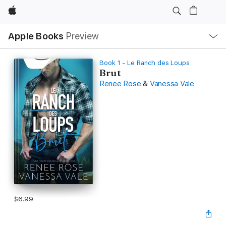
Apple
Local
Apple Books
Preview
Nav
Open
Menu
Book 1 - Le Ranch des Loups
Brut
Renee Rose
&
Vanessa Vale
$6.99