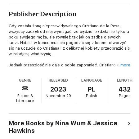
Publisher Description
Gdy została żoną nieprzewidywalnego Cristiano de la Rosa,
wszyscy zaczęli od niej wymagać, że będzie rządziła nie tylko u
boku swojego męża, ale również tak jak on zadba o swoich
ludzi. Natalia w końcu musiała pogodzić się z losem, otworzyć
się na uczucie do Cristiana i z delikatnej kobiety przeobrazić się
w zabójczą władczynię.
Jednak przeszłość nie daje o sobie zapomnieć. Cristiano de la
more
Rosa pragnie oczyścić się z zarzutów i udowodnić swoją
niewinność, co wystawia jego samego i osoby z jego otoczenia
GENRE
RELEASED
LANGUAGE
LENGTH
na ogromne niebezpieczeństwo. W obliczu śmiertelnego
zagrożenia małżonkowie stają się sobie bliscy jak nigdy dotąd.
2023
PL
432
Brutalne rozgrywki karteli sprawiają, że mogą utracić wszystko,
Fiction &
November 29
Polish
Pages
co jest im drogie. Wrogowie wiedzą, że Natalia jest największą
Literature
słabością Cristiana, i nie zamierzają przepuścić okazji, aby
zniszczyć ich oboje.
Czy nowo odkryte uczucie wytrzyma najtrudniejszą z prób?
More Books by Nina Wum & Jessica
Hawkins