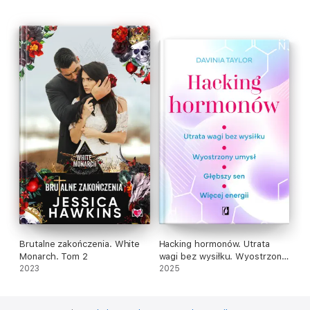
Brutalne zakończenia. White
Hacking hormonów. Utrata
Monarch. Tom 2
wagi bez wysiłku. Wyostrzony
2023
umysł. Głębszy sen. Więcej
2025
energii