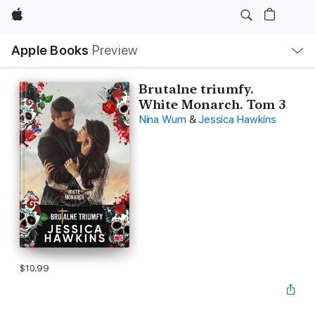
Apple
Local
Apple Books
Preview
Nav
Open
Menu
Brutalne triumfy.
White Monarch. Tom 3
Nina Wum
&
Jessica Hawkins
$10.99