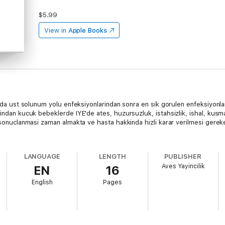
$5.99
View in
Apple Books
arda ust solunum yolu enfeksiyonlarindan sonra en sik gorulen enfeksiyonlar
indan kucuk bebeklerde IYE'de ates, huzursuzluk, istahsizlik, ishal, kusma
in sonuclanmasi zaman almakta ve hasta hakkinda hizli karar verilmesi ge
LANGUAGE
LENGTH
PUBLISHER
Aves Yayincilik
EN
16
English
Pages