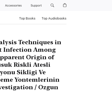
Accessories
Support
Top Books
Top Audiobooks
alysis Techniques in
ct Infection Among
pparent Origin of
uk Riskli Atesli
yonu Sikligi Ve
eleme Yontemlerinin
vestigation / Ozgun