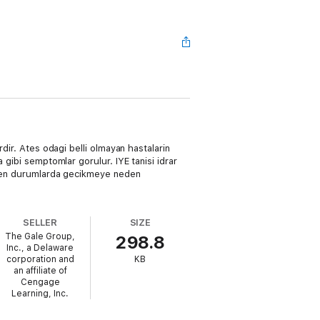
dir. Ates odagi belli olmayan hastalarin
 gibi semptomlar gorulur. IYE tanisi idrar
reken durumlarda gecikmeye neden
SELLER
SIZE
The Gale Group,
298.8
Inc., a Delaware
corporation and
KB
an affiliate of
Cengage
Learning, Inc.