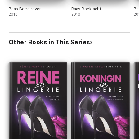
Baas Boek zeven
Baas Boek acht
Ba
2018
2018
20
Other Books in This Series