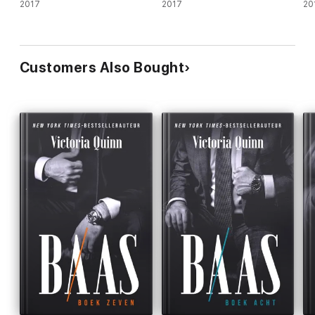
2017
2017
20
Customers Also Bought