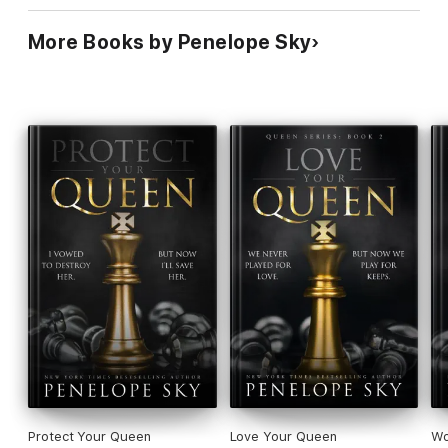
More Books by Penelope Sky
Protect Your Queen
Love Your Queen
Wo