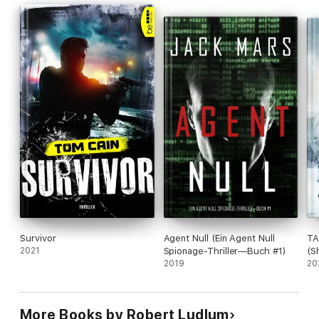
Survivor
Agent Null (Ein Agent Null
TA
2021
Spionage-Thriller—Buch #1)
(S
2019
20
More Books by Robert Ludlum