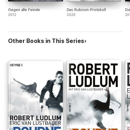
Gegen alle Feinde
Das Rubicon-Protokoll
Di
2012
2020
20
Other Books in This Series