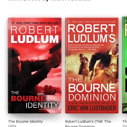
The Bourne Identity
Robert Ludlum's (TM) The
Th
1984
Bourne Dominion
20