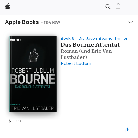
Apple
Local
Apple Books
Preview
Nav
Open
Menu
Book 6 - Die Jason-Bourne-Thriller
Das Bourne Attentat
Roman (und Eric Van
Lustbader)
Robert Ludlum
$11.99