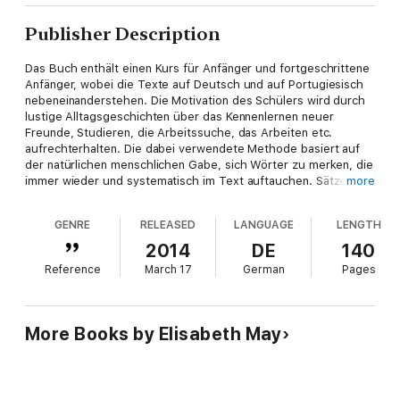
Publisher Description
Das Buch enthält einen Kurs für Anfänger und fortgeschrittene
Anfänger, wobei die Texte auf Deutsch und auf Portugiesisch
nebeneinanderstehen. Die Motivation des Schülers wird durch
lustige Alltagsgeschichten über das Kennenlernen neuer
Freunde, Studieren, die Arbeitssuche, das Arbeiten etc.
aufrechterhalten. Die dabei verwendete Methode basiert auf
der natürlichen menschlichen Gabe, sich Wörter zu merken, die
immer wieder und systematisch im Text auftauchen. Sätze
more
werden stets aus den in den vorherigen Kapiteln erklärten
Wörtern gebildet. Das zweite und die folgenden Kapitel des
GENRE
RELEASED
LANGUAGE
LENGTH
Anfängerkurses haben nur jeweils etwa dreißig neue Wörter.
Das Buch ist mit den Audiodateien inklusive ausgestattet. Die
2014
DE
140
Adresse der Homepage des Buches, wo die Audiodateien zum
Reference
March 17
German
Pages
Anhören und Herunterladen verfügbar sind, ist am Anfang des
Buches auf der bibliographischen Beschreibung vor dem
Copyright-Hinweis aufgeführt.
More Books by Elisabeth May
Zum Sprachenlernen gibt es kaum eine effizientere Methode
als bilinguale Bücher. Diese bieten eine parallele Übersetzung,
die dem Leser das Erlernen einer Sprache in kürzester Zeit
ermöglicht. Auf einem Blick kann hier sofort gesehen werden,