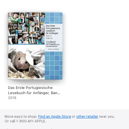
und hören Sie gleichzeitig!
Das Erste Portugiesische
Lesebuch für Anfänger, Band
2
2016
More ways to shop:
Find an Apple Store
or
other retailer
near you.
Or call 1-800-MY-APPLE.