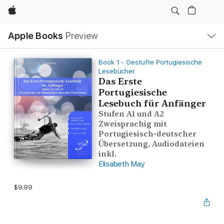
Apple
Local
Apple Books
Preview
Nav
Open
Menu
Book 1 - Gestufte Portugiesische
Lesebücher
Das Erste
Portugiesische
Lesebuch für Anfänger
Stufen A1 und A2
Zweisprachig mit
Portugiesisch-deutscher
Übersetzung, Audiodateien
inkl.
Elisabeth May
$9.99