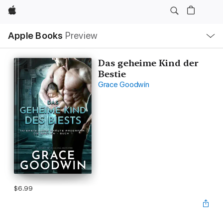
Apple
Local
Apple Books
Preview
Nav
Open
Menu
Das geheime Kind der
Bestie
Grace Goodwin
$6.99