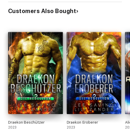
Customers Also Bought
Draekon Beschützer
Draekon Eroberer
Al
2023
2023
20