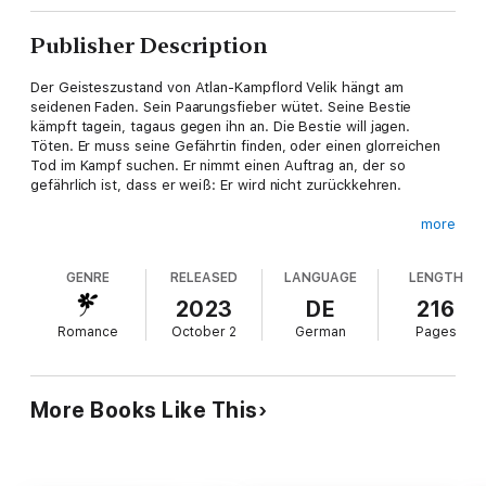
Publisher Description
Der Geisteszustand von Atlan-Kampflord Velik hängt am
seidenen Faden. Sein Paarungsfieber wütet. Seine Bestie
kämpft tagein, tagaus gegen ihn an. Die Bestie will jagen.
Töten. Er muss seine Gefährtin finden, oder einen glorreichen
Tod im Kampf suchen. Er nimmt einen Auftrag an, der so
gefährlich ist, dass er weiß: Er wird nicht zurückkehren.
more
Während er auf den Einsatz wartet, fühlt er sich verloren. Hält
sich fern von allen, denen seine gequälte Bestie Schaden
GENRE
RELEASED
LANGUAGE
LENGTH
zufügen könnte. Sein Schicksal ist besiegelt … bis seine Bestie
ihren Duft wittert. Ihr Gesicht sieht. Augenblicklich weiß die
2023
DE
216
Bestie, dass diese Menschenfrau ihm gehört – und niemandem
Romance
October 2
German
Pages
sonst.
Keine Bestie hat jemals seine Gefährtin in Besitz genommen
More Books Like This
und danach verlassen.