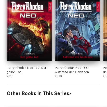
Perry Rhodan Neo 172: Der
Perry Rhodan Neo 186:
Pe
gelbe Tod
Aufstand der Goldenen
de
2018
2018
20
Other Books in This Series