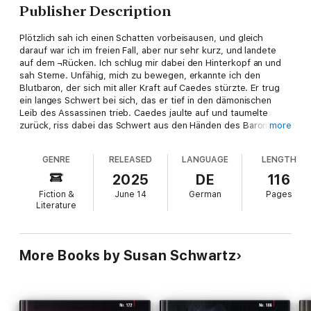
Publisher Description
Plötzlich sah ich einen Schatten vorbeisausen, und gleich
darauf war ich im freien Fall, aber nur sehr kurz, und landete
auf dem ¬Rücken. Ich schlug mir dabei den Hinterkopf an und
sah Sterne. Unfähig, mich zu bewegen, erkannte ich den
Blutbaron, der sich mit aller Kraft auf Caedes stürzte. Er trug
ein langes Schwert bei sich, das er tief in den dämonischen
Leib des Assassinen trieb. Caedes jaulte auf und taumelte
zurück, riss dabei das Schwert aus den Händen des Barons,
more
umklammerte es mit seinen Krallenhänden. Zog es in einer
ungeheuren Kraftanstrengung aus seinem geschundenen Leib
GENRE
RELEASED
LANGUAGE
LENGTH
und ließ die blutige Klinge zu Boden fallen. Einen Moment lang
verharrte er vor dem Fenster und musterte den Blutbaron aus
2025
DE
116
lodernden Augen, die Zähne gebleckt, blutige Blasen
Fiction &
June 14
German
Pages
schnaubend und tief knurrend ... Lydia steht immer noch unter
Literature
dem Bann, der sie auf magische Weise altern lässt. Es scheint,
als könnte ihr nur ein berüchtiger Dämon helfen - der
Blutbaron!
More Books by Susan Schwartz