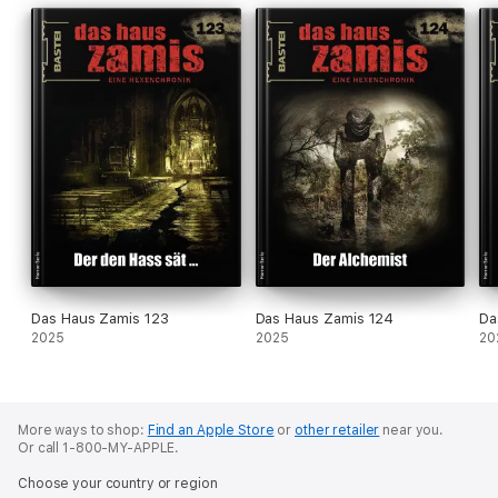
Das Haus Zamis 123
Das Haus Zamis 124
Da
2025
2025
20
More ways to shop:
Find an Apple Store
or
other retailer
near you.
Or call 1-800-MY-APPLE.
Choose your country or region