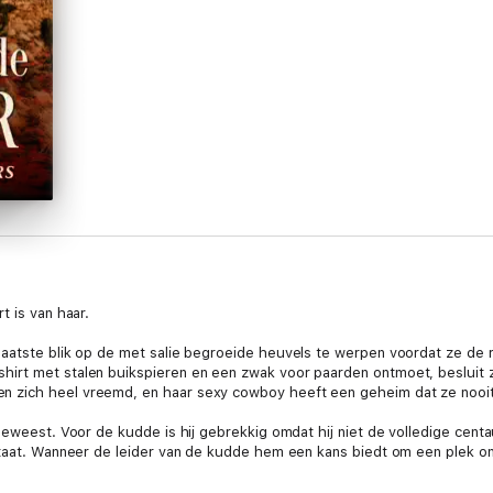
t is van haar.
laatste blik op de met salie begroeide heuvels te werpen voordat ze de 
irt met stalen buikspieren en een zwak voor paarden ontmoet, besluit 
 zich heel vreemd, en haar sexy cowboy heeft een geheim dat ze nooit
 geweest. Voor de kudde is hij gebrekkig omdat hij niet de volledige c
staat. Wanneer de leider van de kudde hem een kans biedt om een plek ond
or te zorgen dat de sexy, jonge erfgename van de ranch ja zegt...