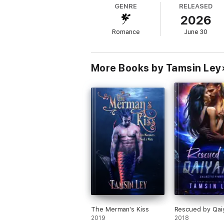
GENRE
RELEASED
Terwijl hij Renee rondleidt, ontdekt hij dat
2026
altijd heeft gekend achter zich te laten en
Romance
June 30
Lezersbelofte: spicy monster romance, fat
ontrouw, gegarandeerd een happy end. Be
More Books by Tamsin Ley
The Merman's Kiss
Rescued by Qai
2019
2018