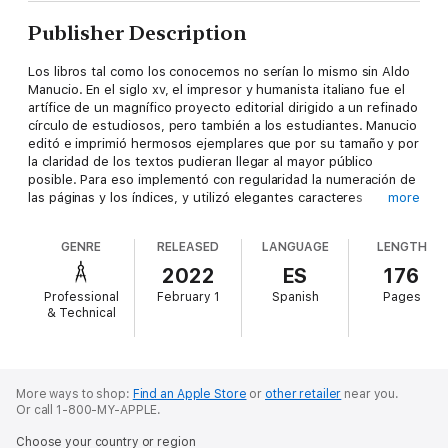
Publisher Description
Los libros tal como los conocemos no serían lo mismo sin Aldo
Manucio. En el siglo xv, el impresor y humanista italiano fue el
artífice de un magnífico proyecto editorial dirigido a un refinado
círculo de estudiosos, pero también a los estudiantes. Manucio
editó e imprimió hermosos ejemplares que por su tamaño y por
la claridad de los textos pudieran llegar al mayor público
posible. Para eso implementó con regularidad la numeración de
las páginas y los índices, y utilizó elegantes caracteres
more
tipográficos. Además, en la gran mayoría de los títulos que
publicó, entre los que se cuentan obras de Aristóteles, Esopo y
GENRE
RELEASED
LANGUAGE
LENGTH
Virgilio, agregaba cartas dirigidas a sus lectores. Esta selección
de esas cartas prologales de Manucio, que inaugura la
2022
ES
176
colección Territorio Postal, puede ser leída como una única y
Professional
February 1
Spanish
Pages
larga epístola, y funciona como manifiesto estético sobre el
& Technical
quehacer editorial.
More ways to shop:
Find an Apple Store
or
other retailer
near you.
Or call 1-800-MY-APPLE.
Choose your country or region