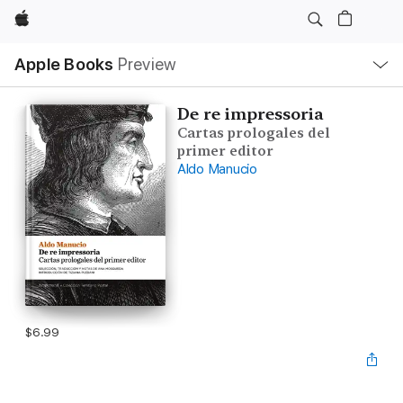
Apple
Local
Apple Books
Preview
Nav
Open
Menu
De re impressoria
Cartas prologales del
primer editor
Aldo Manucio
$6.99