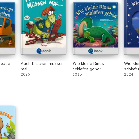
rzeuge
Auch Drachen müssen
Wie kleine Dinos
Wie kle
mal ...
schlafen gehen
schlafe
2025
2025
große 
2024