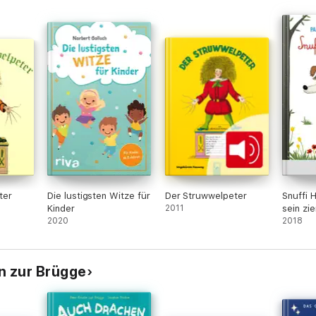
ter
Die lustigsten Witze für
Der Struwwelpeter
Snuffi 
Kinder
2011
sein zi
2020
Freund
2018
n zur Brügge