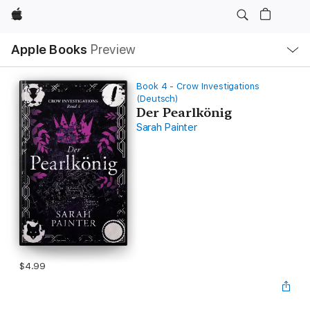
Apple
Local
Apple Books
Preview
Nav
Open
Menu
Book 4 - Crow Investigations
(Deutsch)
Der Pearlkönig
Sarah Painter
$4.99