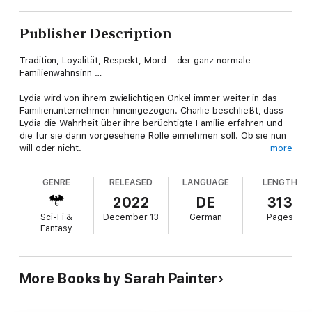
Publisher Description
Tradition, Loyalität, Respekt, Mord – der ganz normale
Familienwahnsinn …
Lydia wird von ihrem zwielichtigen Onkel immer weiter in das
Familienunternehmen hineingezogen. Charlie beschließt, dass
Lydia die Wahrheit über ihre berüchtigte Familie erfahren und
die für sie darin vorgesehene Rolle einnehmen soll. Ob sie nun
will oder nicht.
more
Nach Lydias ungerechtfertigter Verhaftung steht ihre
GENRE
RELEASED
LANGUAGE
LENGTH
Beziehung mit DCI Fleet auf wackeligen Beinen. Doch als eine
junge Frau in den Highgate Woods verschwindet, muss Lydia
2022
DE
313
das Gefühlschaos erst einmal beiseiteschieben.
Sci-Fi &
December 13
German
Pages
Fantasy
Onkel Charlies Methoden verunsichern Lydia zusehends,
gleichzeitig fühlt sie sich ihm gegenüber zu Loyalität
verpflichtet. Dann verstärkt ein Angriff auf die Crows die
Spannungen zwischen den Familien und die mysteriösen Pearls
More Books by Sarah Painter
treten aus dem Schatten.
Kann Lydia das Gleichgewicht zwischen den vier magischen