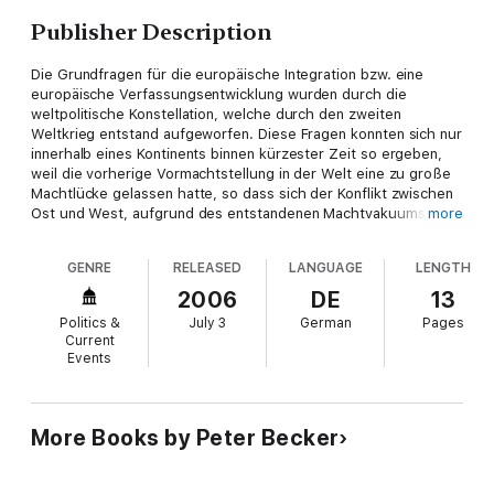
Publisher Description
Die Grundfragen für die europäische Integration bzw. eine
europäische Verfassungsentwicklung wurden durch die
weltpolitische Konstellation, welche durch den zweiten
Weltkrieg entstand aufgeworfen. Diese Fragen konnten sich nur
innerhalb eines Kontinents binnen kürzester Zeit so ergeben,
weil die vorherige Vormachtstellung in der Welt eine zu große
Machtlücke gelassen hatte, so dass sich der Konflikt zwischen
Ost und West, aufgrund des entstandenen Machtvakuums
more
entwickelte. Die wichtigste Begebenheit in diesem
Zusammenhang war die Konferenz von Jalta, auf der sich durch
GENRE
RELEASED
LANGUAGE
LENGTH
den offensichtlich werdenden Konflikt zwischen den russischen
und den amerikanischen Interessen eine eindeutige Niederlage
2006
DE
13
der europäischen alliierten Kräfte abzeichnete. Dies führte in
Politics &
July 3
German
Pages
der frühen Nachkriegszeit, nach der Wiederherstellung der
Current
deutschen Ordnung, zu den Anfängen der europäischen
Events
Einigung; auf Initiative Frankreichs und Deutschlands begann mit
der EGKS und der Euratom - auf welche in diesem Aufsatz
weniger eingegangen werden soll - über die römischen
Verträge die Erfolgsgeschichte Europas. Bestätigt wurde der
More Books by Peter Becker
Erfolgsweg zuletzt durch die politische Entscheidung von
Maastricht im Jahr 1992, welche die Staaten zu einer weiter
integrierten Einheit formten. Dies wurde durch weitere wichtige