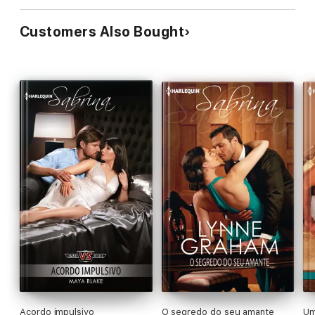
Customers Also Bought
Acordo impulsivo
O segredo do seu amante
Um