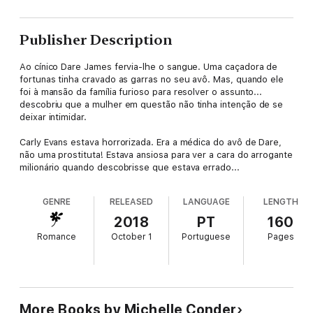
Publisher Description
Ao cínico Dare James fervia-lhe o sangue. Uma caçadora de
fortunas tinha cravado as garras no seu avô. Mas, quando ele
foi à mansão da família furioso para resolver o assunto...
descobriu que a mulher em questão não tinha intenção de se
deixar intimidar.
Carly Evans estava horrorizada. Era a médica do avô de Dare,
não uma prostituta! Estava ansiosa para ver a cara do arrogante
milionário quando descobrisse que estava errado...
GENRE
RELEASED
LANGUAGE
LENGTH
2018
PT
160
Romance
October 1
Portuguese
Pages
More Books by Michelle Conder