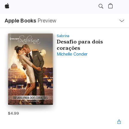
Apple
Local
Apple Books
Preview
Nav
Open
Menu
Sabrina
Desafio para dois
corações
Michelle Conder
$4.99