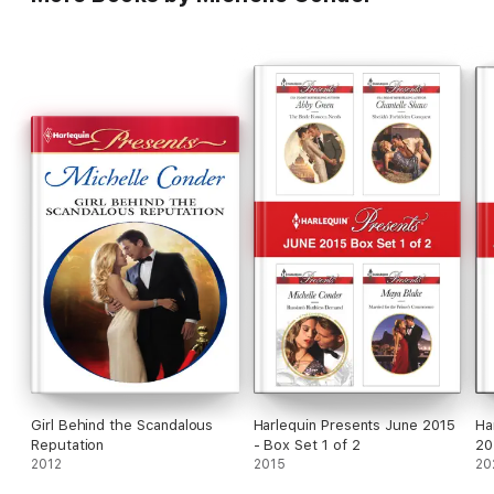
Girl Behind the Scandalous
Harlequin Presents June 2015
Ha
Reputation
- Box Set 1 of 2
20
2012
2015
20