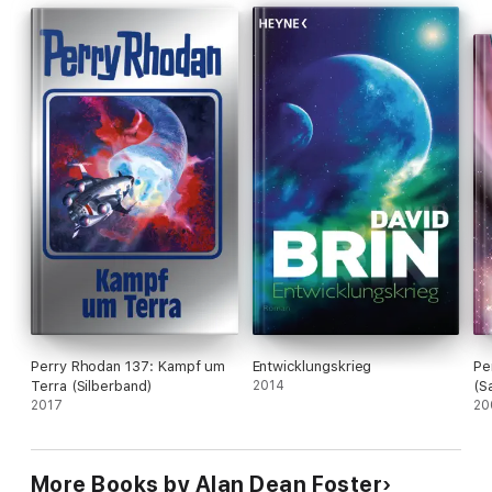
Perry Rhodan 137: Kampf um
Entwicklungskrieg
Pe
Terra (Silberband)
2014
(S
2017
20
More Books by Alan Dean Foster