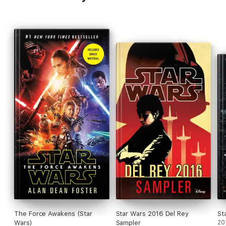
The Force Awakens (Star
Star Wars 2016 Del Rey
St
Wars)
Sampler
20