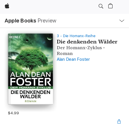
Apple
Local
Apple Books
Preview
Nav
Open
Menu
3 - Die Homanx-Reihe
Die denkenden Wälder
Der Homanx-Zyklus -
Roman
Alan Dean Foster
$4.99