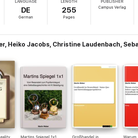
LANGUAGE
LENGTH
PUBLISHER
Campus Verlag
DE
255
German
Pages
r, Heiko Jacobs, Christine Laudenbach, Sebas
eality
Martins Spiegel 1x1
Großhandel in
Warum 