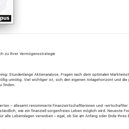
ch zu Ihrer Vermögensstrategie
einig: Stundenlange Aktienanalyse, Fragen nach dem optimalen Markteinstie
völlig unnötig. Viel wichtiger ist, sich den eigenen Anlagehorizont und di
u finden.
rten – allesamt renommierte Finanzwirtschaftlerinnen und -wirtschaftle
tändlich, wie ein finanziell sorgenfreies Leben möglich wird. Neueste 
ür alle Lebenslagen verwoben – egal, ob Sie am Anfang oder Ende Ihres