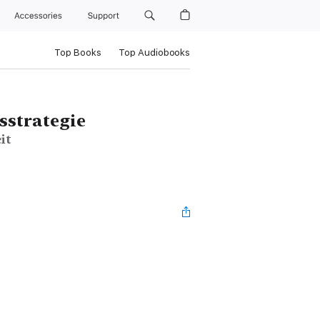
Accessories
Support
Top Books
Top Audiobooks
sstrategie
it