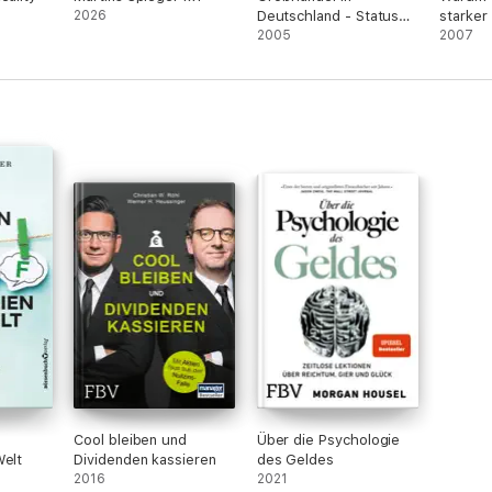
2026
Deutschland - Status
starker 
Quo und
2005
Sektor 
2007
Entwicklungsperspektiven
Unabhän
Zentral
Erreich
Inflatio
Cool bleiben und
Über die Psychologie
Welt
Dividenden kassieren
des Geldes
2016
2021