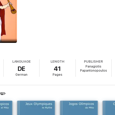
LANGUAGE
LENGTH
PUBLISHER
Panagiotis
DE
41
Papantonopoulos
German
Pages
ou