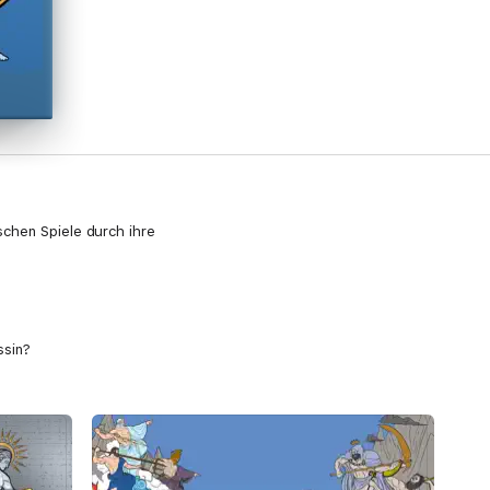
chen Spiele durch ihre
ssin?
en,
ng, Musik und Soundeffekten.