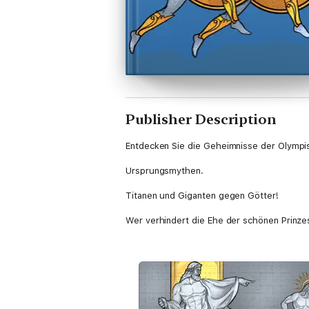
Publisher Description
Entdecken Sie die Geheimnisse der Olympis
Ursprungsmythen.
Titanen und Giganten gegen Götter!
Wer verhindert die Ehe der schönen Prinze
Welche Prophezeiung wird das Orakel geb
um den Bürgerkrieg zu beenden?
Lesen und hören Sie das Buch mit Erzählu