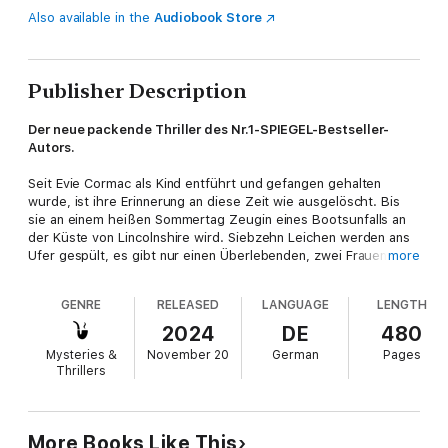
Also available in the
Audiobook Store
Publisher Description
Der neue packende Thriller des Nr.1-SPIEGEL-Bestseller-
Autors.
Seit Evie Cormac als Kind entführt und gefangen gehalten
wurde, ist ihre Erinnerung an diese Zeit wie ausgelöscht. Bis
sie an einem heißen Sommertag Zeugin eines Bootsunfalls an
der Küste von Lincolnshire wird. Siebzehn Leichen werden ans
Ufer gespült, es gibt nur einen Überlebenden, zwei Frauen
more
werden vermisst. Der forensische Psychologe Cyrus Haven
erkennt sofort, dass diese Tragödie Evies Erinnerungen
GENRE
RELEASED
LANGUAGE
LENGTH
triggert. Wenn er dieses Verbrechen aufklärt, kann er das
Geheimnis um ihre Vergangenheit lüften. Doch wie hoch ist der
2024
DE
480
Preis, den Evie dafür zahlt? Je näher sie der Wahrheit kommen,
Mysteries &
November 20
German
Pages
desto tödlicher wird die Gefahr ...
Thrillers
"Robotham: Weltklasse!
" Die Zeit
"Ohne jeden Zweifel: Michael Robotham ist definitiv einer
der besten Thrillerautoren der Welt."
literaturmarkt
More Books Like This