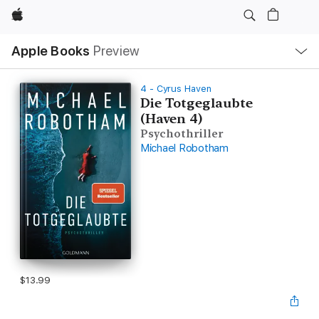
Apple
Local
Apple Books
Preview
Nav
Open
Menu
4 - Cyrus Haven
Die Totgeglaubte
(Haven 4)
Psychothriller
Michael Robotham
$13.99