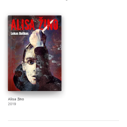
romantika, angelai, nukritę angelai, svetimų kontaktų, galaktikos
imperija, genetinė inžinerija, drakonai, kardas, burtai, veiksmai,
nuotykiai, karas
Alisa žino
2019