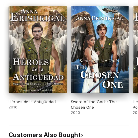
Blogis šnibžda niūriam princui ausin. Mirštanti rūšis bando
išvengti išnykimo. Du imperatoriai, apsikasę senovės
ideologijomis, nepastebi didesnio pavojaus šiame mokslinės
fantastikos kūrinyje, perpasakojančiame didingiausią žmonijos
istoriją, kurioje susikauna gėris ir blogis, imperijos ir ideologijos,
o viso to sūkuryje – didžiausias superherojus kada nors žengęs
Žemės paviršiumi – Arkangelas Mikhailas.
.
Ši istorija NĖRA religinė fantastika!
.
YPATINGAS PASIŪLYMAS! Pridedama pradžios istorijos novelė –
Senovės didvyriai.
.
Héroes de la Antigüedad
Sword of the Gods: The
He
2018
Chosen One
Po
Lietuvių kalba, lietuviškos knygos - Lithuanian edition
2020
20
Lietuvių kalbos žodžiai: lietuviškos, lietuviškos knygos,
lietuviškos kalbos, lietuvių kalbos knygos, lietuvių fantazijos,
fantazijos, epic fantasy, kosmoso opera, karo mokslinė
Customers Also Bought
fantastika, mokslinė fantastika, romantika, kariuomenė, karinė