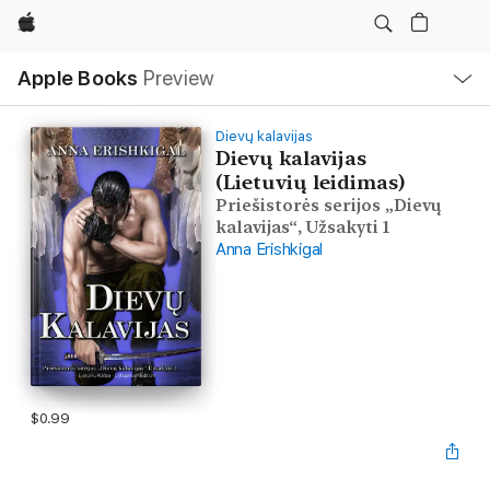
Apple
Local
Apple Books
Preview
Nav
Open
Menu
Dievų kalavijas
Dievų kalavijas
(Lietuvių leidimas)
Priešistorės serijos „Dievų
kalavijas“, Užsakyti 1
Anna Erishkigal
$0.99