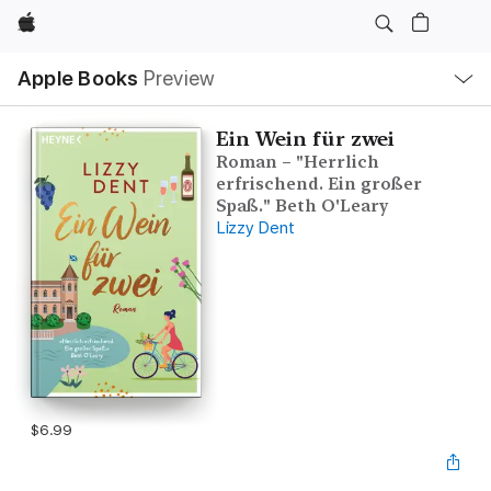
Apple
Local
Apple Books
Preview
Nav
Open
Menu
Ein Wein für zwei
Roman – "Herrlich
erfrischend. Ein großer
Spaß." Beth O'Leary
Lizzy Dent
$6.99