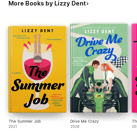
More Books by Lizzy Dent
The Summer Job
Drive Me Crazy
Th
2021
2026
20