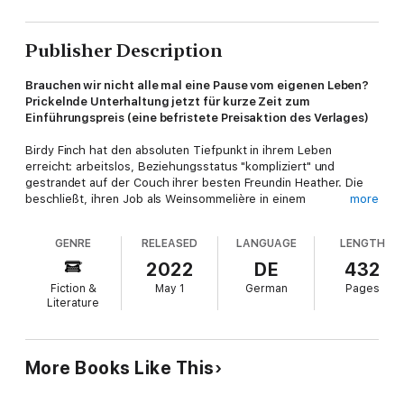
Publisher Description
Brauchen wir nicht alle mal eine Pause vom eigenen Leben?
Prickelnde Unterhaltung jetzt für kurze Zeit zum
Einführungspreis (eine befristete Preisaktion des Verlages)
Birdy Finch hat den absoluten Tiefpunkt in ihrem Leben
erreicht: arbeitslos, Beziehungsstatus "kompliziert" und
gestrandet auf der Couch ihrer besten Freundin Heather. Die
beschließt, ihren Job als Weinsommelière in einem
more
schottischen Hotel sausen zu lassen – und Birdy ergreift die
Chance, reist kurzerhand in die Highlands und gibt sich als
GENRE
RELEASED
LANGUAGE
LENGTH
Heather aus. Wie schwer kann es schon sein, reichen Leuten
Wein einzuschenken? Birdy gibt ihr Bestes, um den Wein – äh
2022
DE
432
Schein – zu wahren. Doch nicht nur die Gefühle für den
Fiction &
May 1
German
Pages
attraktiven Koch James könnten ihr einen Strich durch die
Literature
Rechnung machen.
More Books Like This