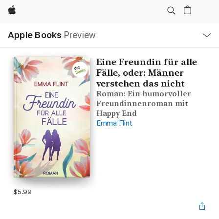
Apple
Local
Apple Books
Preview
Nav
Open
Menu
Eine Freundin für alle
Fälle, oder: Männer
verstehen das nicht
Roman: Ein humorvoller
Freundinnenroman mit
Happy End
Emma Flint
$5.99