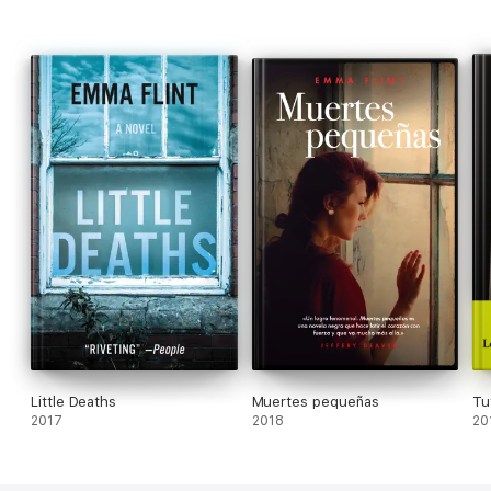
Kinsella
Little Deaths
Muertes pequeñas
Tu
2017
2018
20