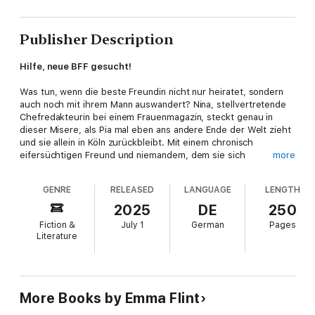
Publisher Description
Hilfe, neue BFF gesucht!
Was tun, wenn die beste Freundin nicht nur heiratet, sondern
auch noch mit ihrem Mann auswandert? Nina, stellvertretende
Chefredakteurin bei einem Frauenmagazin, steckt genau in
dieser Misere, als Pia mal eben ans andere Ende der Welt zieht
und sie allein in Köln zurückbleibt. Mit einem chronisch
eifersüchtigen Freund und niemandem, dem sie sich
more
anvertrauen kann … Der einzige Ausweg: eine neue beste
Freundin muss her! Und um gleich zwei Fliegen mit einer Klappe
GENRE
RELEASED
LANGUAGE
LENGTH
zu schlagen, macht Nina aus ihrer Suche auch noch ein
Rechercheprojekt, das bei ihrem Chef richtig gut ankommt.
2025
DE
250
Aber ob ihre neue Kollegin Laura, die ganz schön ambitioniert
Fiction &
July 1
German
Pages
scheint, wirklich die richtige Wahl für den Posten der neuen
Literature
BFF ist?
»Ein schöner Roman zum Abschalten und Lachen!« Amazon-
LeserIn
More Books by Emma Flint
Eine spritzige RomCom für Fans von Anne Barns und Sophie