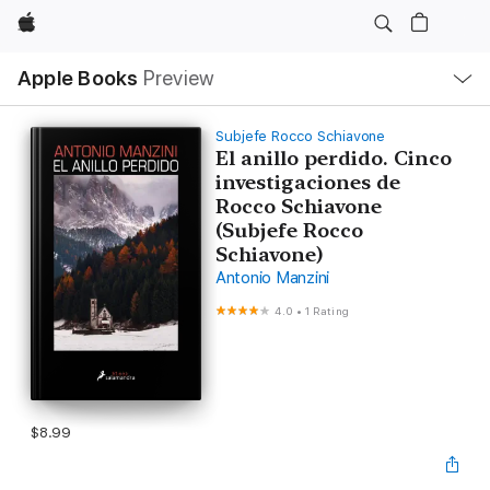
Apple
Local
Apple Books
Preview
Nav
Open
Menu
Subjefe Rocco Schiavone
El anillo perdido. Cinco
investigaciones de
Rocco Schiavone
(Subjefe Rocco
Schiavone)
Antonio Manzini
4.0
•
1 Rating
$8.99