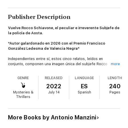
Publisher Description
Vuelve Rocco Schiavone, el peculiar e irreverente Subjefe de
la policía de Aosta.
*Autor galardonado en 2026 con el Premio Francisco
González Ledesma de Valencia Negra*
Independientes entre sí, estos cinco relatos, leídos en
conjunto, componen una imagen única del subjefe Rocco
more
Schiavone, que encantará tanto a sus fieles seguidores como a
quienes nunca han leído sus investigaciones.
GENRE
RELEASED
LANGUAGE
LENGTH
En el primer relato un cadáver no identificado aparece
2022
ES
240
extendido sobre el ataúd de una mujer, con un anillo de bodas
Mysteries &
July 14
Spanish
Pages
como única pista. Las siguientes historias --una excursión
Thrillers
montañera de tres amigos que termina con un muerto; un
partido de fútbol fraudulento entre hombres de ley; un delito
en el compartimento de un tren; el asesinato de un inocente
ermitaño-- se convierten en una indagación misteriosa en la
More Books by Antonio Manzini
que el subjefe vuelca su malestar existencial, con una potente
denuncia social como telón de fondo y una narración irónica que