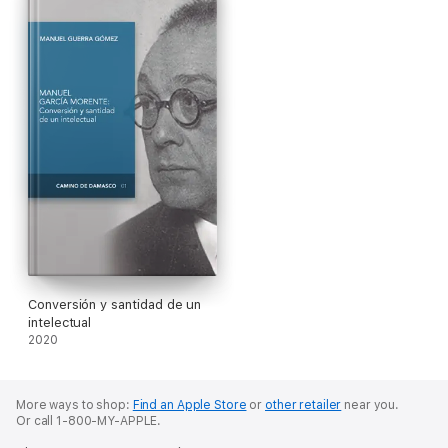
Mundial» (NOM). De ahí la oportunidad y necesidad de un libro
más sobre masonería en el tercer centenario de su existencia
(1717-2017).
Conversión y santidad de un
intelectual
2020
More ways to shop:
Find an Apple Store
or
other retailer
near you.
Or call 1-800-MY-APPLE.