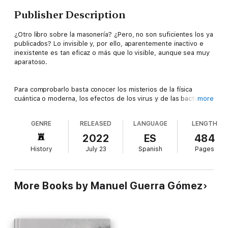
Publisher Description
¿Otro libro sobre la masonería? ¿Pero, no son suficientes los ya
publicados? Lo invisible y, por ello, aparentemente inactivo e
inexistente es tan eficaz o más que lo visible, aunque sea muy
aparatoso.
Para comprobarlo basta conocer los misterios de la física
cuántica o moderna, los efectos de los virus y de las bacterias,
more
así como los de las cuatro fuerzas y leyes de la naturaleza:
gravedad, electromagnética, nuclear fuerte y débil. En otro
GENRE
RELEASED
LANGUAGE
LENGTH
plano, la acción «discreta» (según los masones), «secreta»
(según los no masones) de la masonería, sin pausa y sin prisa,
2022
ES
484
ha transformado las sociedades occidentales (europeas,
History
July 23
Spanish
Pages
americanas) y occidentalizadas (filipina, australiana) de
cristianas en relativistas, naturalistas y laicistas, o sea,
masonizadas e incluso masónicas. Es necesario
«desenmascarar» (León XIII) y conocer la masonería.
More Books by Manuel Guerra Gómez
La mayoría de los gobiernos y de los políticos, sean masones o
no, están imponiendo los principios y criterios masónicos,
implantando así el New World Order (NWO), el «Nuevo Orden