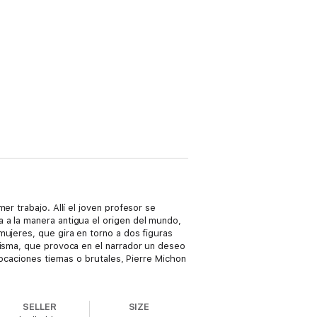
er trabajo. Allí el joven profesor se
 a la manera antigua el origen del mundo,
mujeres, que gira en torno a dos figuras
misma, que provoca en el narrador un deseo
vocaciones tiernas o brutales, Pierre Michon
SELLER
SIZE