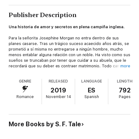
Publisher Description
Una historia de amor y secretos en plena campiña inglesa.
Para la señorita Josephine Morgan no entra dentro de sus
planes casarse. Tras un trágico suceso acaecido años atrás, se
prometió a sí misma no entregarse a ningún hombre, mucho
menos entablar alguna relación con un noble. Ha visto como sus
sueños se truncaban por tener que cuidar a su abuela, que le
recordará que su deber es contraer matrimonio. Todo cambiará
more
cuando en su camino se cruce un misterio joven.
GENRE
RELEASED
LANGUAGE
LENGTH
Sir Killian Blackstone a sus veintisiete años está convencido
que su destino es morir solo. Sobre él pende un oscuro
2019
ES
792
secreto familiar que lo mantiene encerrado en su mansión de
Romance
November 14
Spanish
Pages
Puckley, alejado de sus seres queridos, como de la vida social
de la capital. Mas, una noche en el bosque, se encontrará con
una muchacha que, en vez de alabarlo, arremeterá contra él sin
amilanarse.
More Books by S. F. Tale
En ese instante, dos mundos opuestos colisionarán; deberán
replantearse todo aquello en lo que creían y, además, deberán
abrir el corazón, pues, a veces, las apariencias engañan.