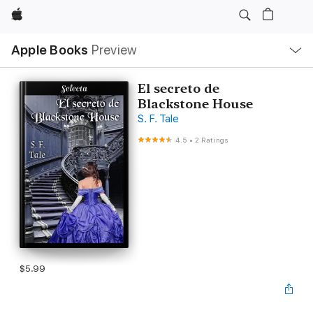
Apple
Local
Apple Books
Preview
Nav
Open
Menu
El secreto de
Blackstone House
S. F. Tale
4.5
•
2 Ratings
$5.99