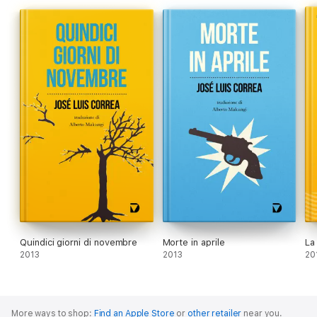
Quindici giorni di novembre
Morte in aprile
La
2013
2013
20
More ways to shop:
Find an Apple Store
or
other retailer
near you.