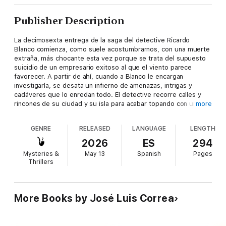
Publisher Description
La decimosexta entrega de la saga del detective Ricardo
Blanco comienza, como suele acostumbrarnos, con una muerte
extraña, más chocante esta vez porque se trata del supuesto
suicidio de un empresario exitoso al que el viento parece
favorecer. A partir de ahí, cuando a Blanco le encargan
investigarla, se desata un infierno de amenazas, intrigas y
cadáveres que lo enredan todo. El detective recorre calles y
rincones de su ciudad y su isla para acabar topando con una
more
caterva de hampones para quienes la vida, sobre todo la de los
demás, no vale un céntimo. Con El suicida más hermoso del
GENRE
RELEASED
LANGUAGE
LENGTH
mundo regresa José Luis Correa a su versión más negra, sin
olvidar lo que el propio escritor considera innegociable: el
2026
ES
294
estilo. Los lectores de sus novelas reconocerán pronto esa
Mysteries &
May 13
Spanish
Pages
forma tan plástica, por lírica, de narrar y esa socarronería que lo
Thrillers
impregna todo y que ha hecho del lenguaje la marca de agua
del autor canario.
More Books by José Luis Correa