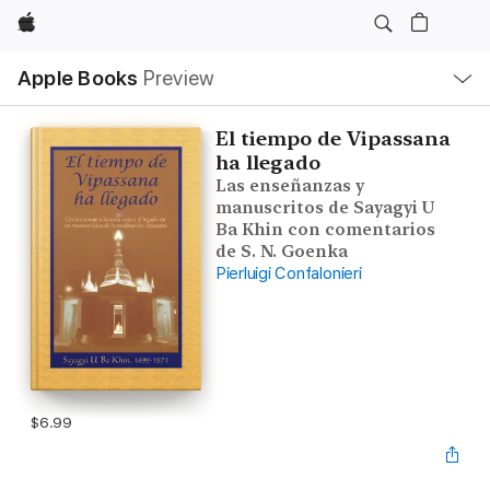
Apple
Local
Apple Books
Preview
Nav
Open
Menu
El tiempo de Vipassana
ha llegado
Las enseñanzas y
manuscritos de Sayagyi U
Ba Khin con comentarios
de S. N. Goenka
Pierluigi Confalonieri
$6.99