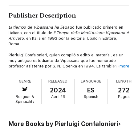
Publisher Description
El tiempo de Vipassana ha llegado
fue publicado primero en
Italiano, con el título de
Il Tempo della Meditazione Vipassana é
Arrivato
, en Italia en 1993 por la editorial Ubaldini Editore,
Roma.
Pierluigi Confalonieri, quien compiló y editó el material, es un
muy antiguo estudiante de Vipassana que fue nombrado
profesor asistente por S. N. Goenka en 1994. Es también el
more
traductor y autor de otros dos libros sobre la Vipassana.
L’Arte
di Vivere
(Biblioteca Universale Rizzoli, 1990) que es la
GENRE
RELEASED
LANGUAGE
LENGTH
traducción al Italiano de
The Art of Living
(El Arte de Vivir) de
William Hart; y
La Saggezza che Libera
(Arnoldo Mondadori
2024
ES
272
Editore, 1995) que se enfoca en algunos de los importantes
Religion &
April 28
Spanish
Pages
suttas del Buddha.
Spirituality
La presente edición es una traducción al Español de los textos
y los discursos de Sayagyi U Ba Khin, y de la entrevista con
Goenkaji que el Sr. Confalonieri condujo para este libro,
More Books by Pierluigi Confalonieri
originalmente en Inglés; y de los fragmentos escritos por el Sr.
Confalonieri originalmente en Italiano.