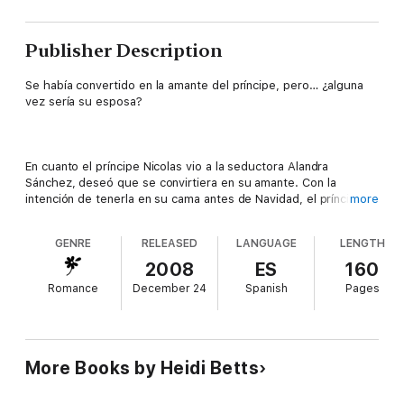
Publisher Description
Se había convertido en la amante del príncipe, pero… ¿alguna
vez sería su esposa?
En cuanto el príncipe Nicolas vio a la seductora Alandra
Sánchez, deseó que se convirtiera en su amante. Con la
intención de tenerla en su cama antes de Navidad, el príncipe la
more
tentó con una oferta de empleo en palacio. Nicolas no se
detendría ante nada para conseguir seducirla y qué mejor que
GENRE
RELEASED
LANGUAGE
LENGTH
tratarla como a una reina.
Pronto su pasión despertó también el deseo de Alandra, pero,
2008
ES
160
¿lo abandonaría cuando descubriera que estaba a punto de
Romance
December 24
Spanish
Pages
embarcarse en un matrimonio sin amor?
More Books by Heidi Betts