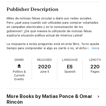
Publisher Description
Miles de noticias falsas circulan a diario por redes sociales.
Pero ¿qué pasa cuando son utilizadas para comprar voluntades
en campañas electorales y en la comunicación de los
gobiernos? ¿De qué manera la utilización de noticias falsas
explica la situación política actual de América Latina?
La respuesta a estas preguntas está en este libro. Ya no queda
tiempo para comprender si algo es cierto o no, el énfasis está
more
en que la información, y especialmente el mensajero, nos
seduzcan.
GENRE
RELEASED
LANGUAGE
LENGTH
Las noticias falsas se mueven rápidamente, penetran grupos
2020
ES
220
de WhatsApp, cuentas de Twitter, Facebook e Instagram, y así
Politics &
June 5
Spanish
Pages
afectan los criterios que utilizamos para tomar decisiones en
Current
democracia.
Events
More Books by Matias Ponce & Omar
Rincón