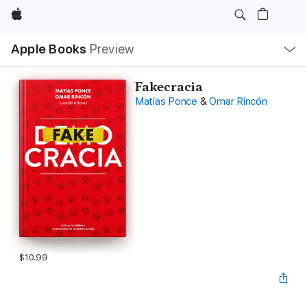
Apple
Local
Apple Books
Preview
Nav
Open
Menu
Fakecracia
Matias Ponce
&
Omar Rincón
$10.99