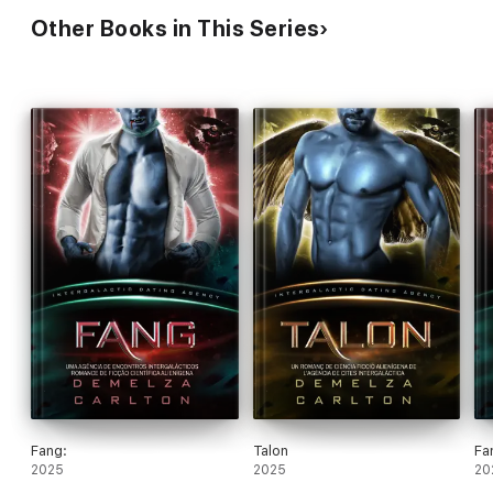
Other Books in This Series
Fang:
Talon
Fa
2025
2025
20