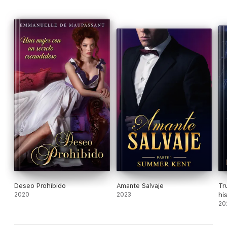
Deseo Prohibido
Amante Salvaje
Tr
2020
2023
hi
20