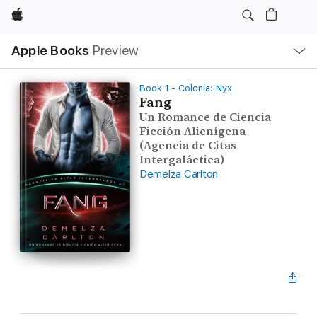
Apple
Local
Apple Books
Preview
Nav
Open
Menu
Book 1 - Colonia: Nyx
Fang
Un Romance de Ciencia
Ficción Alienígena
(Agencia de Citas
Intergaláctica)
Demelza Carlton