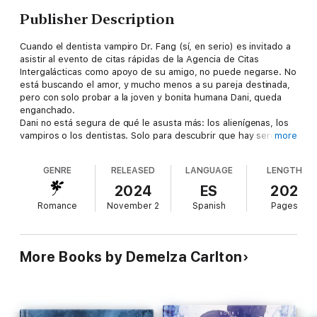
Publisher Description
Cuando el dentista vampiro Dr. Fang (sí, en serio) es invitado a
asistir al evento de citas rápidas de la Agencia de Citas
Intergalácticas como apoyo de su amigo, no puede negarse. No
está buscando el amor, y mucho menos a su pareja destinada,
pero con solo probar a la joven y bonita humana Dani, queda
enganchado.
Dani no está segura de qué le asusta más: los alienígenas, los
vampiros o los dentistas. Solo para descubrir que hay seres
more
mucho más peligrosos en la Colonia... y que el atractivo
dentista vampiro alienígena podría ser exactamente el héroe
GENRE
RELEASED
LANGUAGE
LENGTH
que necesita ahora mismo. Tal vez incluso para siempre...
2024
ES
202
Romance
November 2
Spanish
Pages
More Books by Demelza Carlton