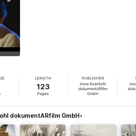
fka
echen
 Romans
GE
LENGTH
PUBLISHER
Anne Roerkohl
Ann
123
dokumentARfilm
dok
n
Pages
GmbH
kohl dokumentARfilm GmbH