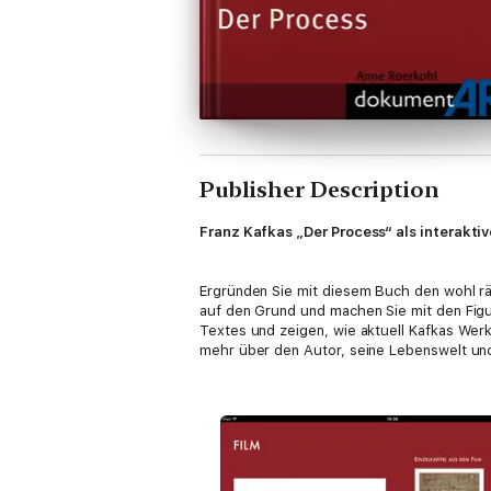
Publisher Description
Franz Kafkas „Der Process“ als interaktiv
Ergründen Sie mit diesem Buch den wohl rä
auf den Grund und machen Sie mit den Fig
Textes und zeigen, wie aktuell Kafkas Wer
mehr über den Autor, seine Lebenswelt und 
In diesem Buch erwartet Sie ein multimedial
- Über 40 Minuten Filmmaterial
- Interaktive Bildergalerien und Quizseiten