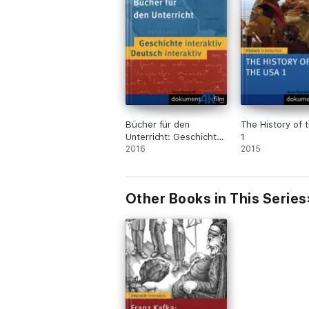
- Quellennachweis
- Impressum
- Danksagung
- Bedienungshilfe
Bücher für den
The History of 
Unterricht: Geschichte
1
interaktiv und Deutsch
2016
2015
interaktiv
Other Books in This Series