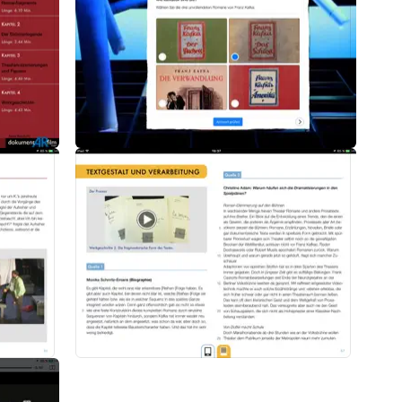
haltlichen Vertiefung
lätter im PDF-Format zum Download
nd sein Werk lebendig werden. Für alle, die Interesse an spannender Lite
ne Roerkohl dokumentARfilm GmbH.
ür Sie da: Bitte schicken Sie eine E-Mail an info@dokumentarfilm.com
n/-innen auf die Unterrichtspraxis in der Sekundarstufe I und II abgestim
n sowie Quizseiten zur sofortigen Wissensüberprüfung. So können sich S
dig aneignen.
nnen ganz und kapitelweise abgespielt werden – so können die 3- bis 22-
rden.