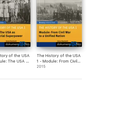
tory of the USA
The History of the USA
ule: The USA as
1 - Module: From Civil
trial
War to a Unified Nation
2015
ower