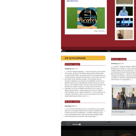
- Zahlreiche Textquellen und Glossar zur in
- Didaktischer Kommentar und 18 Arbeitsb
Unser Multi-Touch Buch lässt Franz Kafka u
Viel Spaß wünscht Ihnen das Team der An
Bei Fragen und Anregungen sind wir gerne f
Nutzung im Schulunterricht
Dieses Buch wurde von erfahrenen Didaktiker
zahlreiche Textquellen, passende Aufgabe
Unterrichtsstoff spielerisch und selbststän
Die beiden Überblicksfilme zum Einstieg kö
angesehen und didaktisch nachbereitet we