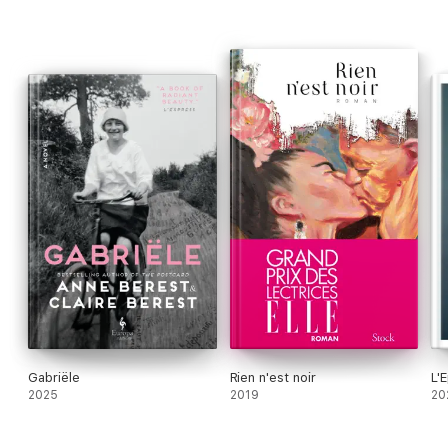
Gabriële
Rien n'est noir
L'
2025
2019
20