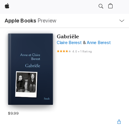
Apple
Local
Apple Books
Preview
Nav
Open
Menu
Gabriële
Claire Berest
&
Anne Berest
4.0
•
1 Rating
$9.99