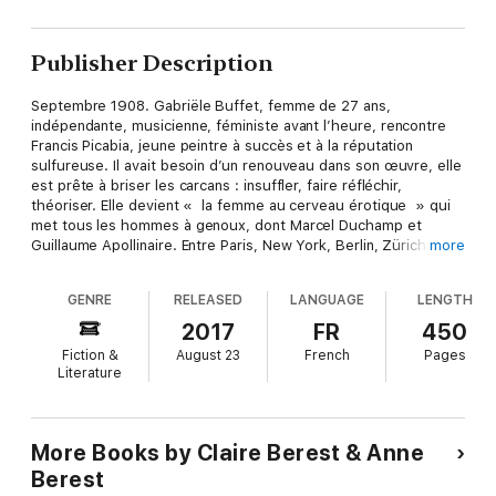
Publisher Description
Septembre 1908. Gabriële Buffet, femme de 27 ans,
indépendante, musicienne, féministe avant l’heure, rencontre
Francis Picabia, jeune peintre à succès et à la réputation
sulfureuse. Il avait besoin d’un renouveau dans son œuvre, elle
est prête à briser les carcans : insuffler, faire réfléchir,
théoriser. Elle devient « la femme au cerveau érotique » qui
met tous les hommes à genoux, dont Marcel Duchamp et
Guillaume Apollinaire. Entre Paris, New York, Berlin, Zürich,
more
Barcelone, Étival et Saint-Tropez, Gabriële guide les
précurseurs de l’art abstrait, des futuristes, des Dada, toujours
GENRE
RELEASED
LANGUAGE
LENGTH
à la pointe des avancées artistiques. Ce livre nous transporte
au début d’un xxe siècle qui réinvente les codes de la beauté
2017
FR
450
et de la société.
Fiction &
August 23
French
Pages
Anne et Claire Berest sont les arrière-petites-filles de Gabriële
Literature
Buffet-Picabia.
More Books by Claire Berest & Anne
Berest