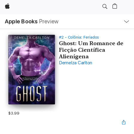
Apple
Local
Apple Books
Preview
Nav
Open
Menu
#2 - Colônia: Feriados
Ghost: Um Romance de
Ficção Científica
Alienígena
Demelza Carlton
$3.99