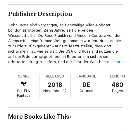
Publisher Description
Zehn Jahre sind vergangen, seit gewaltige Alien-Roboter
London zerstörten. Zehn Jahre, seit die beiden
Wissenschaftler Dr. Rose Franklin und Vincent Couture von den
Aliens mit in eine fremde Welt genommen wurden. Nun sind sie
zur Erde zurückgekehrt – nur um festzustellen, dass dort
nichts mehr ist, wie es war: Die USA und Russland nutzen die
auf der Erde zurückgebliebenen Roboter, um sich einen
erbitterten Krieg zu liefern, und der Rest der Welt bricht unter
more
dem Konflikt der beiden Supermächte beinahe zusammen.
Finden Vincent und Rose eine Lösung oder hat die letzte
GENRE
RELEASED
LANGUAGE
LENGTH
Stunde der Menschheit geschlagen?
2018
DE
480
Sci-Fi &
November 12
German
Pages
Fantasy
More Books Like This