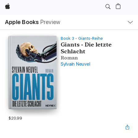
Apple
Local
Apple Books
Preview
Nav
Open
Menu
Book 3 - Giants-Reihe
Giants - Die letzte
Schlacht
Roman
Sylvain Neuvel
$20.99