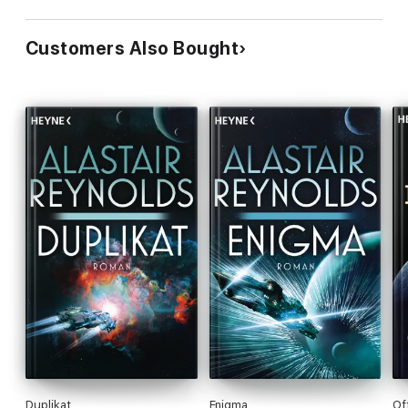
Customers Also Bought
Duplikat
Enigma
Of