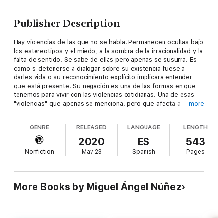
Publisher Description
Hay violencias de las que no se habla. Permanecen ocultas bajo
los estereotipos y el miedo, a la sombra de la irracionalidad y la
falta de sentido. Se sabe de ellas pero apenas se susurra. Es
como si detenerse a dialogar sobre su existencia fuese a
darles vida o su reconocimiento explícito implicara entender
que está presente. Su negación es una de las formas en que
tenemos para vivir con las violencias cotidianas. Una de esas
"violencias" que apenas se menciona, pero que afecta a
more
millones de personas es la violencia psicológica, también
llamada "violencia moral" que deja heridas que no sangran, pero
GENRE
RELEASED
LANGUAGE
LENGTH
cuyas huellas emocionales y daños en la personalidad
permanecen para el resto de la vida.
2020
ES
543
Nonfiction
May 23
Spanish
Pages
Millones de personas la padecen. No hace diferencia de edad ni
de sexo. Todos los días, debido a su efecto, alguien siente que
la vida no vale la pena de ser vivida y anhela que todo se
acabe. En cada jornada hay al menos alguien que ya no quiere
More Books by Miguel Ángel Núñez
seguir luchando con esa violencia que está allí encerrada entre
cuatro paredes y aprisionada en relaciones afectivas insanas y
tóxicas.