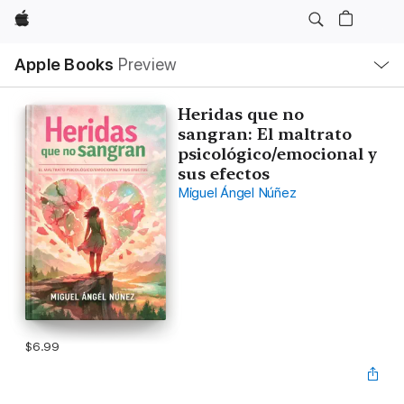
Apple
Local
Apple Books
Preview
Nav
Open
Menu
Heridas que no
sangran: El maltrato
psicológico/emocional y
sus efectos
Miguel Ángel Núñez
$6.99