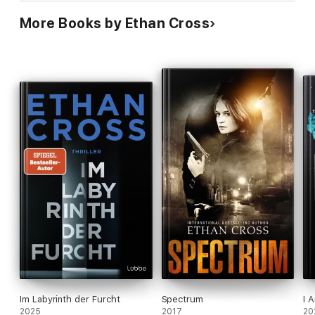
More Books by Ethan Cross
Im Labyrinth der Furcht
Spectrum
I 
2025
2017
20