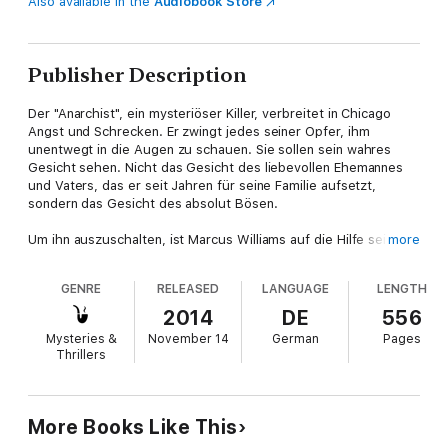
Also available in the
Audiobook Store
Publisher Description
Der "Anarchist", ein mysteriöser Killer, verbreitet in Chicago
Angst und Schrecken. Er zwingt jedes seiner Opfer, ihm
unentwegt in die Augen zu schauen. Sie sollen sein wahres
Gesicht sehen. Nicht das Gesicht des liebevollen Ehemannes
und Vaters, das er seit Jahren für seine Familie aufsetzt,
sondern das Gesicht des absolut Bösen.
Um ihn auszuschalten, ist Marcus Williams auf die Hilfe seines
more
schlimmsten Feindes angewiesen: Francis Ackerman junior, der
berüchtigste Serienkiller der Gegenwart ...
GENRE
RELEASED
LANGUAGE
LENGTH
2014
DE
556
Mysteries &
November 14
German
Pages
Thrillers
More Books Like This