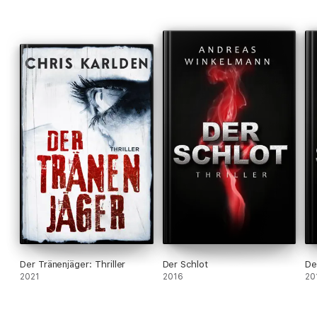
Der Tränenjäger: Thriller
Der Schlot
De
2021
2016
20