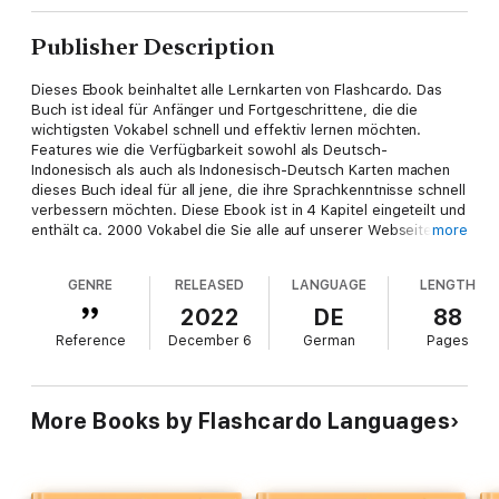
Publisher Description
Dieses Ebook beinhaltet alle Lernkarten von Flashcardo. Das
Buch ist ideal für Anfänger und Fortgeschrittene, die die
wichtigsten Vokabel schnell und effektiv lernen möchten.
Features wie die Verfügbarkeit sowohl als Deutsch-
Indonesisch als auch als Indonesisch-Deutsch Karten machen
dieses Buch ideal für all jene, die ihre Sprachkenntnisse schnell
verbessern möchten. Diese Ebook ist in 4 Kapitel eingeteilt und
enthält ca. 2000 Vokabel die Sie alle auf unserer Webseite
more
finden können. Jedes Wort wird über 2 Seiten angezeigt, Seite
1 zeigt die Frage, Seite 2 die Antwort. Wenn Sie sich also wie
GENRE
RELEASED
LANGUAGE
LENGTH
gewohnt durch das Buch durcharbeiten, können Sie dieses
Ebook wie einen Stapel mit Lernkarten verwenden. Die
2022
DE
88
angesprochenen 4 Kapitel sind in 2 Teile eingeteilt. In Teil 1
Reference
December 6
German
Pages
können Sie Vokabel von Deutsch nach Indonesisch lernen
(Kapitel 1 und 2), in Teil 2 von Indonesisch nach Deutsch
(Kapitel 3 und 4). Innerhalb der beiden Teile sind die Vokabel im
jeweils ersten Kapitel nach Themengebiet geordnet. Im zweiten
More Books by Flashcardo Languages
Kapitel wiederum können Sie 1000 der wichtigsten Vokabel
geordnet nach Häufigkeit lernen. Wenn ein Wort also oft
verwendet wird, lernen Sie es früher (zB Fragewörter, wichtige
Verben, etc.). Weniger wichtige Wörter lernen Sie später.