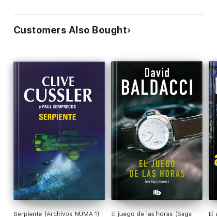
Customers Also Bought
Serpiente (Archivos NUMA 1)
El juego de las horas (Saga
El