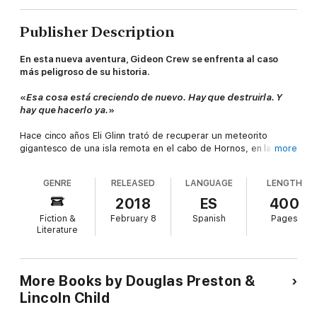
Publisher Description
En esta nueva aventura, Gideon Crew se enfrenta al caso
más peligroso de su historia.
«
Esa cosa está creciendo de nuevo. Hay que destruirla. Y
hay que hacerlo ya.
»
Hace cinco años Eli Glinn trató de recuperar un meteorito
gigantesco de una isla remota en el cabo de Hornos, en la
more
punta de Sudamérica. La misión acabó en desastre, pues su
embarcación se hundió en una tormenta salvaje en aguas
GENRE
RELEASED
LANGUAGE
LENGTH
antárticas y arrastró el cargamento a las profundidades del
océano. Perecieron más de cien tripulantes, y Eli Glinn quedó
2018
ES
400
paralítico.
Fiction &
February 8
Spanish
Pages
Literature
El meteorito, sin embargo, no era una simple piedra. Ese
organismo complejo llegado del espacio ha echado raíces en el
fondo marino y está creciendo. O se destruye o el planeta está
condenado. La única esperanza es que Glinn y su equipo lo
More Books by Douglas Preston &
aniquilen, tarea para la que requieren la experiencia de Gideon
Lincoln Child
en armas nucleares. No obstante, pronto descubrirán que el
«meteorito» tiene ideas propias y entre ellas no se halla