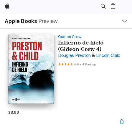
Apple
Local
Apple Books
Preview
Nav
Open
Menu
Gideon Crew
Infierno de hielo
(Gideon Crew 4)
Douglas Preston
&
Lincoln Child
4.8
•
4 Ratings
$9.99