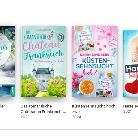
der
Das romantische
Küstensehnsucht hoch
Harte K
Château in Frankreich –
zwei
2021
Ein Neuanfang für
2023
2024
Élodie