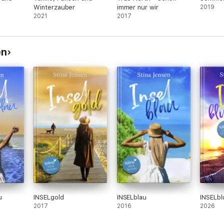
Winterzauber
immer nur wir
2019
2021
2017
en
u
INSELgold
INSELblau
INSELbl
2017
2016
2026