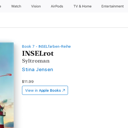
e
Watch
Vision
AirPods
TV & Home
Entertainment
Book 7 - INSELfarben-Reihe
INSELrot
Syltroman
Stina Jensen
$11.99
View in
Apple Books