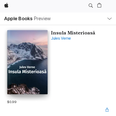
Apple
Local
Apple Books
Preview
Nav
Open
Menu
Insula Misterioasă
Jules Verne
$0.99