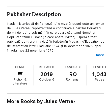
Publisher Description
Insula misterioasă (în franceză: L'Île mystérieuse) este un roman
de Jules Verne, reprezentând o continuare a cărților Douăzeci
de mii de leghe sub mări (în care apare căpitanul Nemo) și
Copiii căpitanului Grant (în care apare Ayrton). Opera a fost
publicată pentru prima dată în foileton în Magasin d'Éducation et
de Récréation între 1 ianuarie 1874 și 15 decembrie 1875, apoi
în volum pe 22 noiembrie 1875.
more
Romanul a fost un succes imediat, în timpul vieții autorului fiind
GENRE
RELEASED
LANGUAGE
LENGTH
vândut în peste 44.000 de exemplare.
2019
RO
1,043
Fiction &
October 6
Romanian
Pages
Literature
More Books by Jules Verne