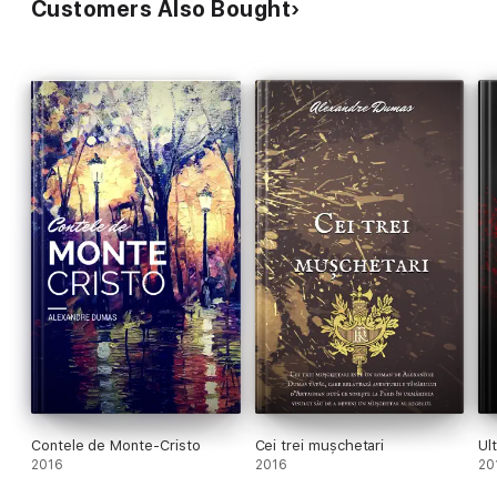
Customers Also Bought
Contele de Monte-Cristo
Cei trei mușchetari
Ul
2016
2016
20