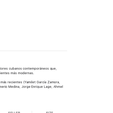
 autores cubanos contemporáneos que,
rrientes más modernas.
 más recientes (Yamilet García Zamora,
Emerio Medina, Jorge Enrique Lage, Ahmel
SELLER
SIZE