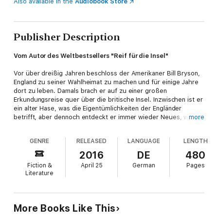
Also available in the
Audiobook Store
Publisher Description
Vom Autor des Weltbestsellers "Reif für die Insel"
Vor über dreißig Jahren beschloss der Amerikaner Bill Bryson,
England zu seiner Wahlheimat zu machen und für einige Jahre
dort zu leben. Damals brach er auf zu einer großen
Erkundungsreise quer über die britische Insel. Inzwischen ist er
ein alter Hase, was die Eigentümlichkeiten der Engländer
betrifft, aber dennoch entdeckt er immer wieder Neues, was
more
ihn fasziniert und amüsiert. Kein Wunder also, dass es ihn reizt,
diese Insel erneut ausgiebig zu bereisen. Von Bognor Regis bis
GENRE
RELEASED
LANGUAGE
LENGTH
Cape Wrath, vom englischen Teehaus bis zum schottischen
Pub, von der kleinsten Absteige bis zum noblen Hotel, Bryson
2016
DE
480
lässt nichts aus und beantwortet zahlreiche Fragen. Wie heißt
Fiction &
April 25
German
Pages
der Big Ben eigentlich wirklich? Wer war Mr. Everest? Warum
Literature
verstehen sich Amerikaner und Engländer nur bedingt? Bill
Bryson will noch einmal wissen, was dieses Land so liebenswert
macht, und begibt sich auf den Weg – schließlich ist er wieder
reif für die Insel!
More Books Like This