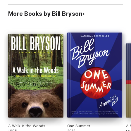
More Books by Bill Bryson
A Walk in the Woods
One Summer
A 
1998
2013