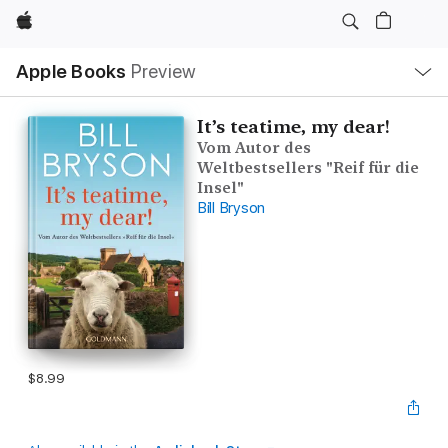
Apple
Local
Apple Books
Preview
Nav
Open
Menu
It’s teatime, my dear!
Vom Autor des
Weltbestsellers "Reif für die
Insel"
Bill Bryson
$8.99